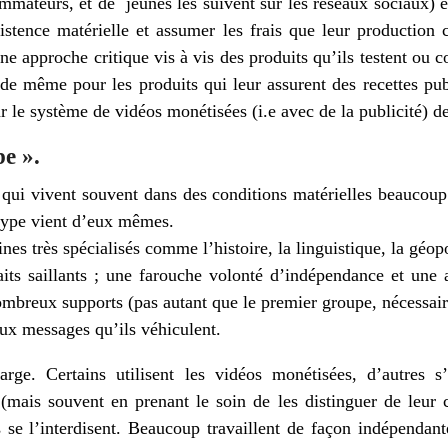
mmateurs, et de jeunes les suivent sur les réseaux sociaux) e
istence matérielle et assumer les frais que leur production c
une approche critique vis à vis des produits qu’ils testent ou
 de même pour les produits qui leur assurent des recettes publ
ar le système de vidéos monétisées (i.e avec de la publicité) d
be ».
 qui vivent souvent dans des conditions matérielles beaucoup 
type vient d’eux mêmes.
es très spécialisés comme l’histoire, la linguistique, la géo
raits saillants ; une farouche volonté d’indépendance et un
nombreux supports (pas autant que le premier groupe, nécessai
aux messages qu’ils véhiculent.
arge. Certains utilisent les vidéos monétisées, d’autres s
 (mais souvent en prenant le soin de les distinguer de leur c
 se l’interdisent. Beaucoup travaillent de façon indépendan