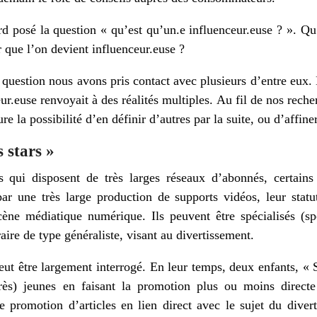
posé la question « qu’est qu’un.e influenceur.euse ? ». Qu’e
 que l’on devient influenceur.euse ?
 question nous avons pris contact avec plusieurs d’entre eux. 
r.euse renvoyait à des réalités multiples. Au fil de nos reche
ure la possibilité d’en définir d’autres par la suite, ou d’affine
s stars »
s qui disposent de très larges réseaux d’abonnés, certains
 par une très large production de supports vidéos, leur stat
ne médiatique numérique. Ils peuvent être spécialisés (spor
re de type généraliste, visant au divertissement.
eut être largement interrogé. En leur temps, deux enfants, «
très) jeunes en faisant la promotion plus ou moins directe
 de promotion d’articles en lien direct avec le sujet du dive