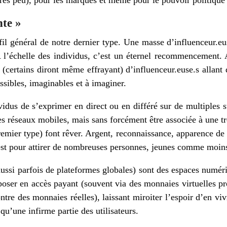
rès peu), pour les marques et même pour le pouvoir politique 
te »
ofil général de notre dernier type. Une masse d’influenceur.eu
 l’échelle des individus, c’est un éternel recommencement. 
certains diront même effrayant) d’influenceur.euse.s allant
ssibles, imaginables et à imaginer.
vidus de s’exprimer en direct ou en différé sur de multiples s
 réseaux mobiles, mais sans forcément être associée à une tr
premier type) font rêver. Argent, reconnaissance, apparence de 
t pour attirer de nombreuses personnes, jeunes comme moins
aussi parfois de plateformes globales) sont des espaces numéri
oposer en accès payant (souvent via des monnaies virtuelles p
ntre des monnaies réelles), laissant miroiter l’espoir d’en vivr
qu’une infirme partie des utilisateurs.