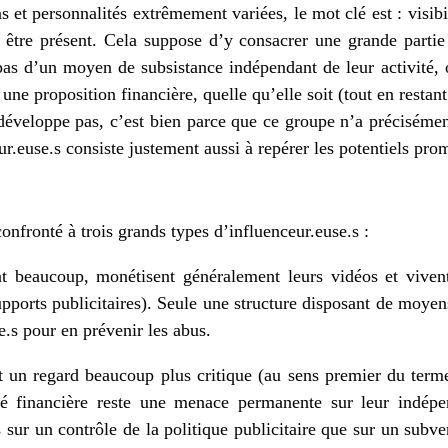
 et personnalités extrêmement variées, le mot clé est : visibili
y être présent. Cela suppose d’y consacrer une grande partie
pas d’un moyen de subsistance indépendant de leur activité,
une proposition financière, quelle qu’elle soit (tout en restant
 développe pas, c’est bien parce que ce groupe n’a préciséme
ur.euse.s consiste justement aussi à repérer les potentiels pro
nfronté à trois grands types d’influenceur.euse.s :
nt beaucoup, monétisent généralement leurs vidéos et vivent
supports publicitaires). Seule une structure disposant de moye
e.s pour en prévenir les abus.
t un regard beaucoup plus critique (au sens premier du term
lité financière reste une menace permanente sur leur indép
 sur un contrôle de la politique publicitaire que sur un subv