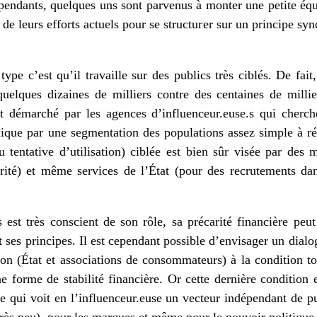
épendants, quelques uns sont parvenus à monter une petite équ
de leurs efforts actuels pour se structurer sur un principe synd
type c’est qu’il travaille sur des publics très ciblés. De fai
elques dizaines de milliers contre des centaines de millie
ment démarché par les agences d’influenceur.euse.s qui cherc
xplique par une segmentation des populations assez simple à r
(ou tentative d’utilisation) ciblée est bien sûr visée par de
té) et même services de l’État (pour des recrutements dan
s est très conscient de son rôle, sa précarité financière peut
ses principes. Il est cependant possible d’envisager un dialog
on (État et associations de consommateurs) à la condition to
ne forme de stabilité financière. Or cette dernière condition 
le qui voit en l’influenceur.euse un vecteur indépendant de pu