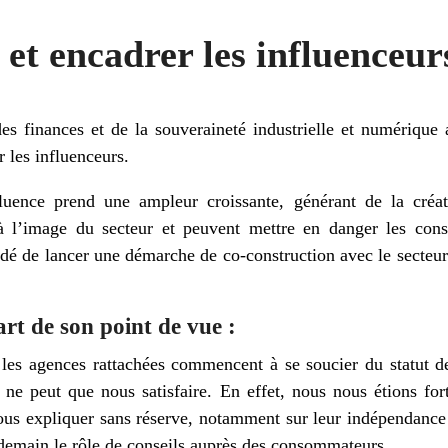
t encadrer les influenceur
es finances et de la souveraineté industrielle et numérique
 les influenceurs.
luence prend une ampleur croissante, générant de la créati
 à l’image du secteur et peuvent mettre en danger les con
dé de lancer une démarche de co-construction avec le secteur 
rt de son point de vue :
 les agences rattachées commencent à se soucier du statut de
ne peut que nous satisfaire. En effet, nous nous étions for
nous expliquer sans réserve, notamment sur leur indépendance
 demain le rôle de conseils auprès des consommateurs.