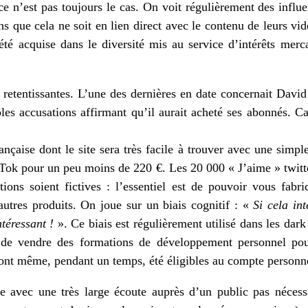
ce n’est pas toujours le cas. On voit régulièrement des influ
s que cela ne soit en lien direct avec le contenu de leurs vi
iété acquise dans le diversité mis au service d’intérêts merca
 retentissantes. L’une des dernières en date concernait Davi
les accusations affirmant qu’il aurait acheté ses abonnés. Car
nçaise dont le site sera très facile à trouver avec une simpl
Tok pour un peu moins de 220 €. Les 20 000 « J’aime » twitt
ons soient fictives : l’essentiel est de pouvoir vous fabri
utres produits. On joue sur un biais cognitif : «
Si cela int
ntéressant !
». Ce biais est régulièrement utilisé dans les dark
 de vendre des formations de développement personnel po
ont même, pendant un temps, été éligibles au compte personn
 avec une très large écoute auprès d’un public pas nécessa