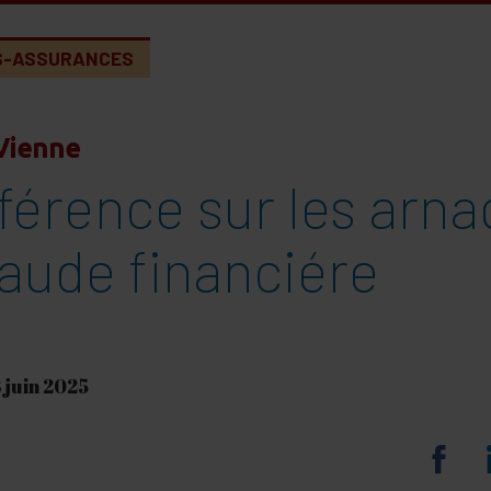
S-ASSURANCES
Vienne
férence sur les arna
raude financiére
3 juin 2025