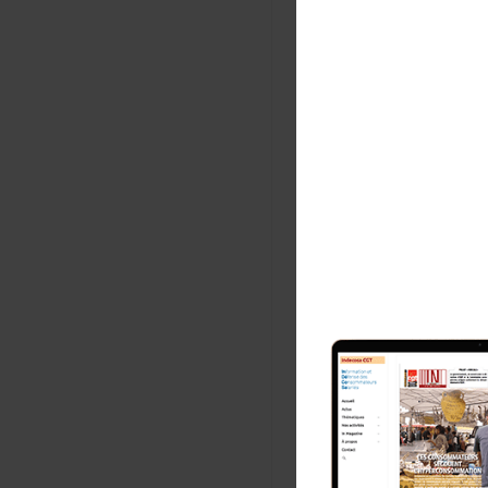
No
E-m
E
m