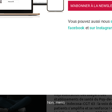
M'ABONNER À LA NEWSL
RE PARUTION :
Vous pouvez aussi nous
facebook
et
sur Instagr
azine N° 228 / Juillet – Août 2026
ACTUALITÉ
INC : quel avenir pour la défense de
consommateurs.
ÉDITORIAL
Au secours !
NATIONAL
Santé : Des scientifiques appellent 
rendre le Nutri-Score obligatoire.
BREVES
Représentation des usagers des
établissements de santé du Puy-de
Non, merci.
Dôme • Indecosa-CGT 63 : la voix d
patients s’amplifie et se renforce ! 