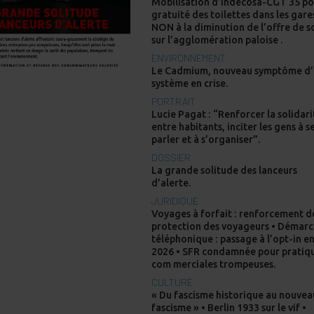
Mobilisation d’Indecosa-CGT 35 po
gratuité des toilettes dans les gare
NON à la diminution de l’offre de s
sur l’agglomération paloise .
ENVIRONNEMENT
Le Cadmium, nouveau symptôme d
système en crise.
PORTRAIT
Lucie Pagat : “Renforcer la solidari
entre habitants, inciter les gens à s
parler et à s’organiser”.
DOSSIER
La grande solitude des lanceurs
d’alerte.
JURIDIQUE
Voyages à forfait : renforcement d
protection des voyageurs • Démar
téléphonique : passage à l’opt-in e
2026 • SFR condamnée pour pratiq
com merciales trompeuses.
CULTURE
« Du fascisme historique au nouvea
fascisme » • Berlin 1933 sur le vif •