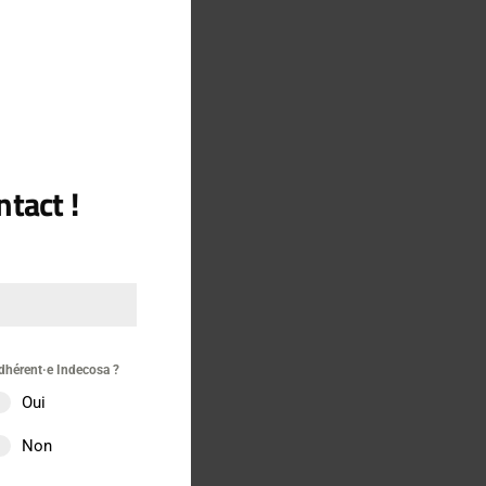
tact !
gateur pour
dhérent·e Indecosa ?
Oui
Non