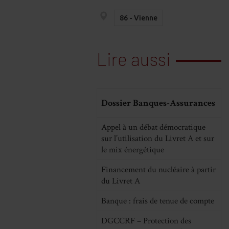
re
Share
Share
Share
on
on
on
86 - Vienne
cebook
LinkedIn
WhatsApp
Email
Lire aussi
Dossier Banques-Assurances
Appel à un débat démocratique
sur l’utilisation du Livret A et sur
le mix énergétique
Financement du nucléaire à partir
du Livret A
Banque : frais de tenue de compte
DGCCRF – Protection des