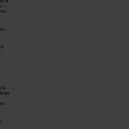
ur la
s •
oins
’un
té
e
e la
chage
n
ues
u