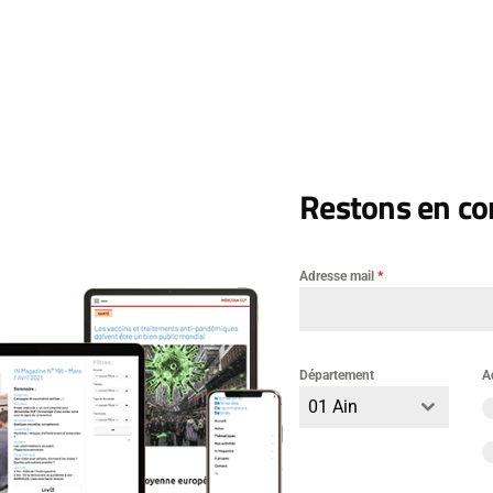
m
Restons en con
ail
Adresse mail
*
nregistrer mon nom, mon e-mail et mon site dans le navi
on prochain commentaire.
Département
A
01 Ain