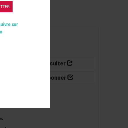
ETTER
suivre sur
am
s
Consulter
S'abonner
à
-
es
•