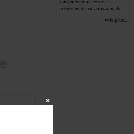
consommateurs contre les
prélèvements bancaires abusifs
voir plus...
re
CLOSE
THIS
MODULE