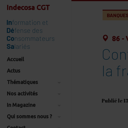
Indecosa CGT
BANQUE
In
formation et
Dé
fense des
Co
nsommateurs
86 - 
Sa
lariés
Con
Accueil
la f
Actus
Thématiques
Nos activités
Publié le 1
In Magazine
Qui sommes nous ?
Contact