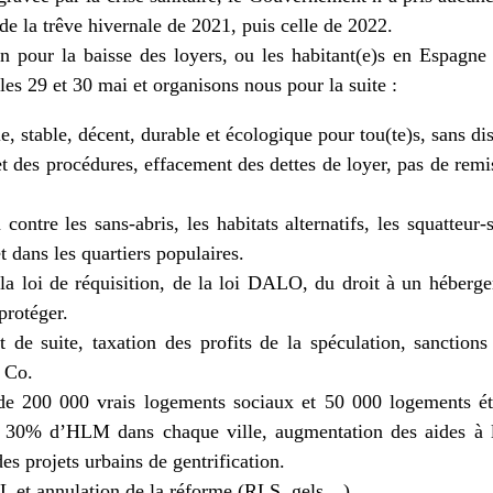
de la trêve hivernale de 2021, puis celle de 2022.
n pour la baisse des loyers, ou les habitant(e)s en Espagne 
 les 29 et 30 mai et organisons nous pour la suite :
 stable, décent, durable et écologique pour tou(te)s, sans di
t des procédures, effacement des dettes de loyer, pas de remis
 contre les sans-abris, les habitats alternatifs, les squatteur-
et dans les quartiers populaires.
 la loi de réquisition, de la loi DALO, du droit à un héber
protéger.
t de suite, taxation des profits de la spéculation, sanctions 
 Co.
de 200 000 vrais logements sociaux et 50 000 logements étu
, 30% d’HLM dans chaque ville, augmentation des aides à la
s projets urbains de gentrification.
L et annulation de la réforme (RLS, gels…).