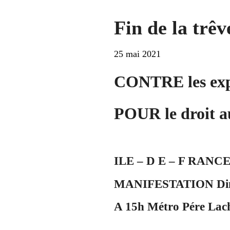
Fin de la trêv
25 mai 2021
CONTRE les expul
POUR le droit au
ILE – D E – F RANC
MANIFESTATION Dim
A 15h Métro Pére Lac