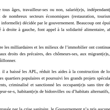
tous âges, travailleur-ses ou non, salarié(e)s, indépendant
 de nombreux secteurs économiques (restauration, tourisme,
 informelle) décidée par le gouvernement. Beaucoup ont épuis
é à droite à gauche, font appel à la solidarité alimentaire, a
ire les milliardaires et les milieux de l’immobilier ont contin
 aux droits des précaires, des chômeurs-ses, aux migrant(e)s, 
âillonner.
il a baissé les APL, réduit les aides à la construction de l
s quartiers populaires et poursuivi les grands projets spécul
, criminalisé et sanctionné les occupant(e)s sans titre de 
geur-se-s, habitant(e)s de bidonvilles ou d’habitats alternatifs
gravée par la crise sanitaire, le Gouvernement n’a pris aucune