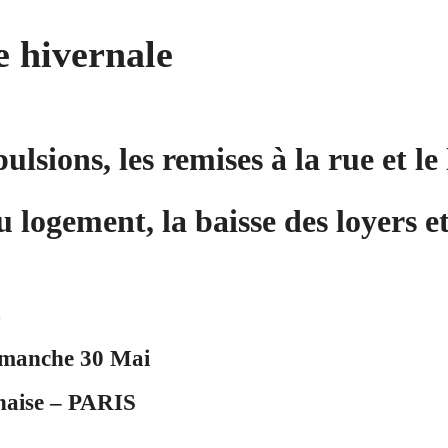
e hivernale
sions, les remises à la rue et le
 logement, la baisse des loyers 
E
anche 30 Mai
haise – PARIS