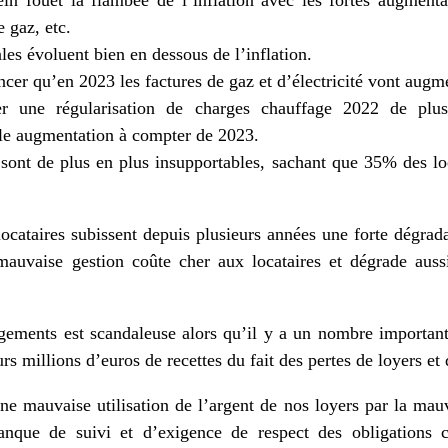
ein fouet la flambée de l’inflation avec les fortes augment
e gaz, etc.
ales évoluent bien en dessous de l’inflation.
er qu’en 2023 les factures de gaz et d’électricité vont augm
er une régularisation de charges chauffage 2022 de plusi
able augmentation à compter de 2023.
sont de plus en plus insupportables, sachant que 35% des loc
 locataires subissent depuis plusieurs années une forte dégrada
auvaise gestion coûte cher aux locataires et dégrade aussi
gements est scandaleuse alors qu’il y a un nombre importa
rs millions d’euros de recettes du fait des pertes de loyers et
e mauvaise utilisation de l’argent de nos loyers par la mauv
anque de suivi et d’exigence de respect des obligations c