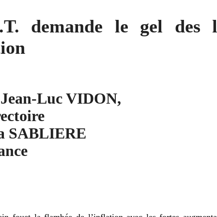
.T. demande le gel des 
tion
à Jean-Luc VIDON,
ectoire
la SABLIERE
rance