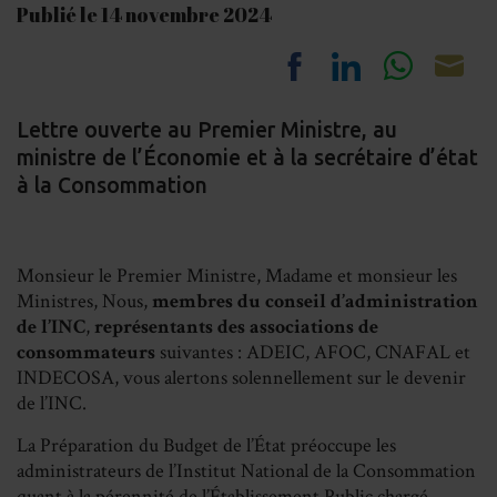
Publié le 14 novembre 2024
Share
Share
Share
Sh
Lettre ouverte au Premier Ministre, au
on
on
on
on
ministre de l’Économie et à la secrétaire d’état
Facebook
LinkedIn
Whats
Em
à la Consommation
Monsieur le Premier Ministre, Madame et monsieur les
Ministres, Nous,
membres du conseil d’administration
de l’INC
,
représentants des associations de
consommateurs
suivantes : ADEIC, AFOC, CNAFAL et
INDECOSA, vous alertons solennellement sur le devenir
de l’INC.
La Préparation du Budget de l’État préoccupe les
administrateurs de l’Institut National de la Consommation
quant à la pérennité de l’Établissement Public chargé