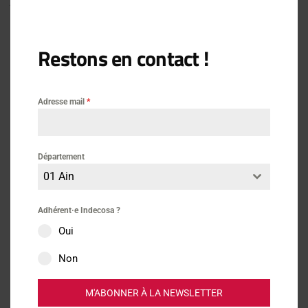
administrateurs de l’INC au titre des organisations de
consommateurs
Restons en contact !
Adresse mail
*
Actus
Département
01 Ain
Consommation
Adhérent·e Indecosa ?
Communiqués
Oui
Non
M'ABONNER À LA NEWSLETTER