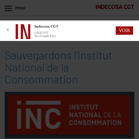
INDECOSA CGT
MENU
Indecosa CGT
✕
VOIR
GRATUIT
Sur Google Play
Sauvegardons l’Institut
National de la
Consommation