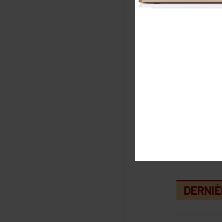
E-m
E
m
DERNIÈ