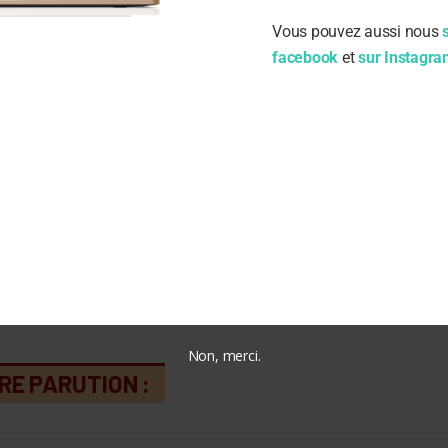
Vous pouvez aussi nous
facebook
et
sur Instagr
ail
nregistrer mon nom, mon e-mail et mon site dans le navi
on prochain commentaire.
Non, merci.
RE PARUTION :