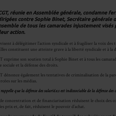
Sha
on
CGT, réunie en Assemblée générale, condamne fe
irigées contre Sophie Binet, Secrétaire générale d
Fa
nsemble de tous les camarades injustement visés 
leur action.
isent à délégitimer l’action syndicale et à fragiliser la voix des t
 Elles constituent une atteinte grave à la liberté syndicale et à la
 exprime son soutien total à Sophie Binet et à tous les camara
e sociale et la défense des droits.
 dénonce également les tentatives de criminalisation de la parol
rcées sur les médias.
ppelle que la défense des salarié.e.s est indissociable de la défense des
 de concentration et de financiarisation réduisent le choix des
s prix et, de fait, réduisent le pouvoir d’achat.