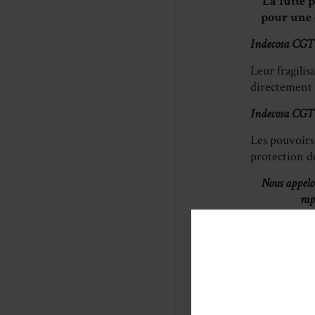
La lutte p
pour une 
Indecosa CGT s
Leur fragilis
directement l
Indecosa CGT a
Les pouvoirs 
protection de
Nous appelon
rap
Centre de f