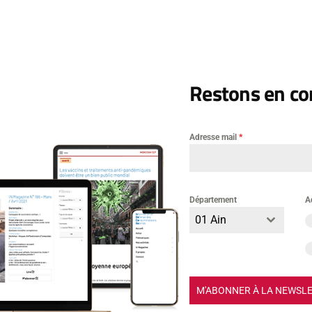
Laisser un commentai
Restons en con
mentaire
Adresse mail
*
Département
A
01 Ain
M'ABONNER À LA NEWSL
m