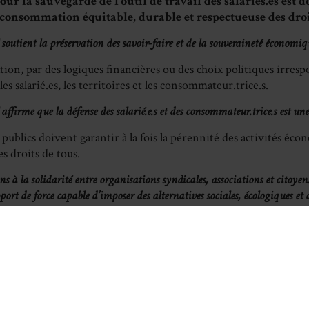
our la sauvegarde de l’outil de travail des salariés.es est 
consommation équitable, durable et respectueuse des droit
outient la préservation des savoir-faire et de la souveraineté économiq
ation, par des logiques financières ou des choix politiques irres
es salarié.es, les territoires et les consommateur.trice.s.
ffirme que la défense des salarié.e.s et des consommateur.trice.s est une
publics doivent garantir à la fois la pérennité des activités éco
s droits de tous.
s à la solidarité entre organisations syndicales, associations et citoyen
port de force capable d’imposer des alternatives sociales, écologiques et
« Pas de démocratie sociale sans liberté syndicale
pas de consommation juste sans entreprises vivantes
ormation Benoît Frachon, le
jeudi 11 décembre 2025
Signez la pétition de soutien à Sophie Binet