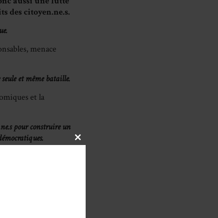
donc aussi une lutte
s des citoyen.ne.s.
ue.
ponsables, menace
 seule et même bataille.
nomiques et la
.ne.s pour construire un
 démocratiques.
CLOSE
THIS
,
MODULE
 ! »