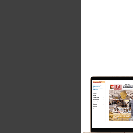
Com
No