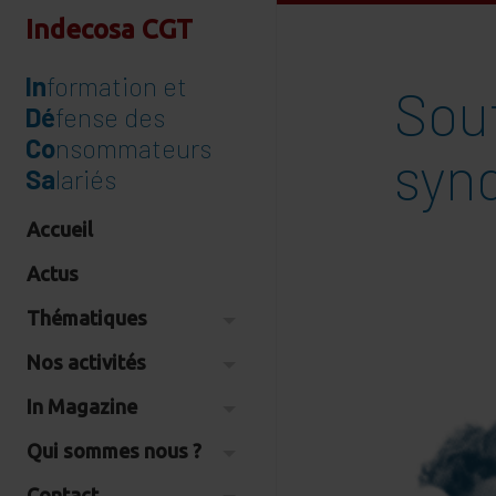
Indecosa CGT
In
formation et
Sout
Dé
fense des
Co
nsommateurs
syn
Sa
lariés
Accueil
Actus
Thématiques
Nos activités
In Magazine
Qui sommes nous ?
Contact