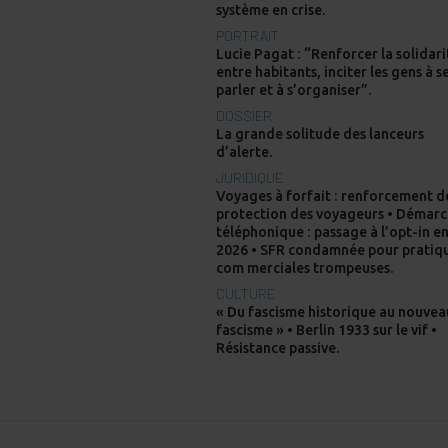
système en crise.
PORTRAIT
Lucie Pagat : “Renforcer la solidari
entre habitants, inciter les gens à s
parler et à s’organiser”.
DOSSIER
La grande solitude des lanceurs
d’alerte.
JURIDIQUE
Voyages à forfait : renforcement d
protection des voyageurs • Démar
téléphonique : passage à l’opt-in e
2026 • SFR condamnée pour pratiq
com merciales trompeuses.
CULTURE
« Du fascisme historique au nouvea
fascisme » • Berlin 1933 sur le vif •
Résistance passive.