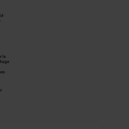
té
e
e la
chage
n
ues
u