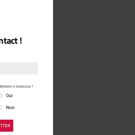
re
tact !
dhérent·e Indecosa ?
Oui
Non
ETTER