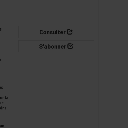
s
Consulter
S'abonner
à
-
es
•
ur la
s •
oins
’un