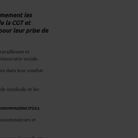
re
Share
Share
Share
on
on
on
rmement les
e la CGT et
cebook
LinkedIn
WhatsApp
Email
pour leur prise de
ravailleuses et
 démocratie sociale.
des dans leur combat
e syndicale et les
 consommateur.trice.s.
 consommateurs et