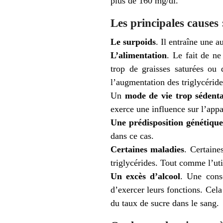
plus de 160 mg/dl.
Les principales causes 
Le surpoids
. Il entraîne une a
L’alimentation
. Le fait de n
trop de graisses saturées ou 
l’augmentation des triglycéride
Un
mode de vie trop sédenta
exerce une influence sur l’appa
Une prédisposition génétiqu
dans ce cas.
Certaines maladies
. Certaine
triglycérides. Tout comme l’ut
Un excès d’alcool
. Une conso
d’exercer leurs fonctions. Cela
du taux de sucre dans le sang.