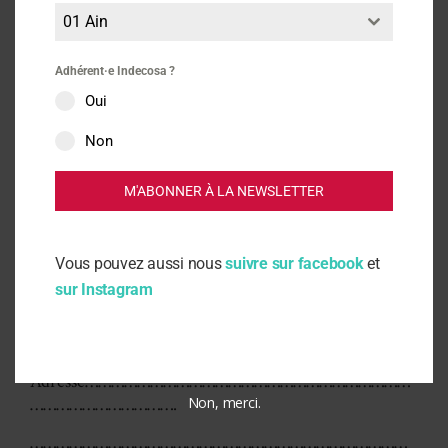
suivants
01 Ain
Adhérent·e Indecosa ?
BULLETIN
Oui
Non
ADHESION
M'ABONNER À LA NEWSLETTER
INDECOSA CGT
Vous pouvez aussi nous
suivre sur facebook
et
sur Instagram
Nom……………………………………………
Prénom………………………………………
Adresse…………………………………………………………………
…………………………….
Non, merci.
……………………………………………………………………………