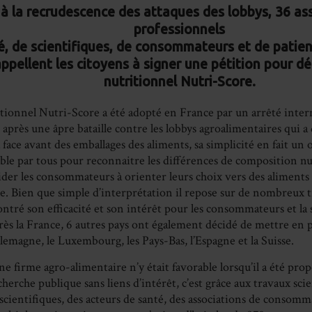
on
 à la recrudescence des attaques des lobbys, 36 as
professionnels
Fa
é, de scientifiques, de consommateurs et de patien
pellent les citoyens à signer une pétition pour dé
nutritionnel Nutri-Score.
tionnel Nutri-Score a été adopté en France par un arrêté interm
après une âpre bataille contre les lobbys agroalimentaires qui a 
a face avant des emballages des aliments, sa simplicité en fait un o
le par tous pour reconnaitre les différences de composition nut
ider les consommateurs à orienter leurs choix vers des aliments 
le. Bien que simple d’interprétation il repose sur de nombreux t
ntré son efficacité et son intérêt pour les consommateurs et la 
près la France, 6 autres pays ont également décidé de mettre en p
llemagne, le Luxembourg, les Pays-Bas, l’Espagne et la Suisse.
e firme agro-alimentaire n’y était favorable lorsqu’il a été pro
herche publique sans liens d’intérêt, c’est grâce aux travaux scien
 scientifiques, des acteurs de santé, des associations de conso