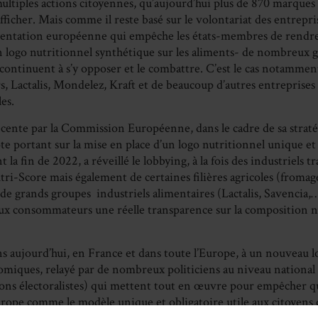
ltiples actions citoyennes, qu’aujourd’hui plus de 870 marques
afficher. Mais comme il reste basé sur le volontariat des entrep
entation européenne qui empêche les états-membres de rendre 
un logo nutritionnel synthétique sur les aliments- de nombreux 
 continuent à s’y opposer et le combattre. C’est le cas notamme
, Lactalis, Mondelez, Kraft et de beaucoup d’autres entreprises 
es.
cente par la Commission Européenne, dans le cadre de sa straté
te portant sur la mise en place d’un logo nutritionnel unique et
t la fin de 2022, a réveillé le lobbying, à la fois des industriels
ri-Score mais également de certaines filières agricoles (fromage
de grands groupes industriels alimentaires (Lactalis, Savencia,
aux consommateurs une réelle transparence sur la composition nu
ns aujourd’hui, en France et dans toute l’Europe, à un nouveau 
omiques, relayé par de nombreux politiciens au niveau national 
sons électoralistes) qui mettent tout en œuvre pour empêcher q
rope comme le modèle unique et obligatoire utile aux citoyens 