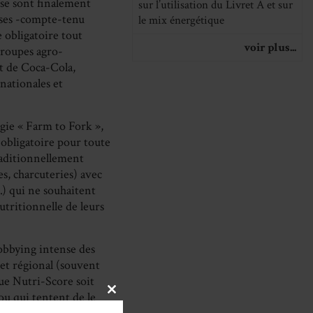
 se sont finalement
sur l’utilisation du Livret A et sur
rises -compte-tenu
le mix énergétique
obligatoire tout
voir plus...
groupes agro-
nt de Coca-Cola,
nationales et
gie « Farm to Fork »,
 obligatoire pour toute
 traditionnellement
s, charcuteries) avec
…) qui ne souhaitent
tritionnelle de leurs
lobbying intense des
et régional (souvent
ue Nutri-Score soit
ou qui tentent de le
CLOSE
THIS