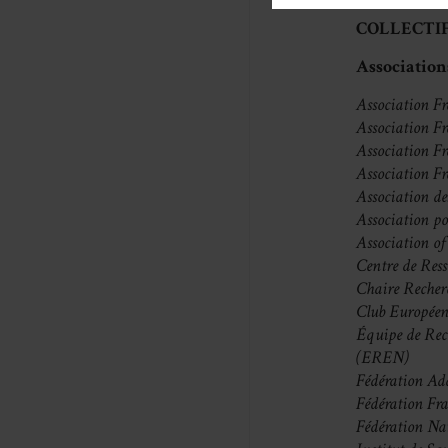
COLLECTIF
Associations
Association Fr
Association Fr
Association F
Association F
Association d
Association po
Association o
Centre de Res
Chaire Recher
Club Européen
Équipe de Rec
(EREN)
Fédération Ad
Fédération Fr
Fédération Na