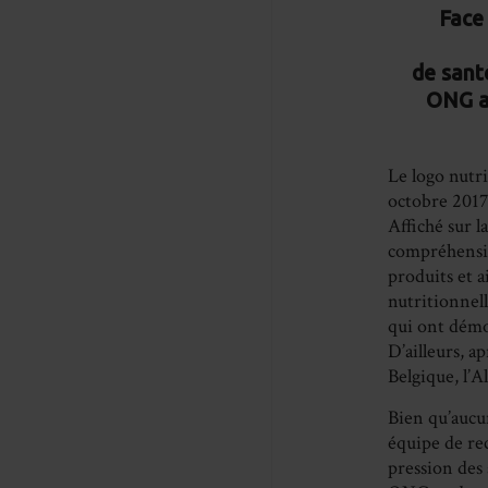
Face
de sant
ONG ap
Le logo nutri
octobre 2017 
Affiché sur l
compréhensib
produits et a
nutritionnel
qui ont démo
D’ailleurs, a
Belgique, l’A
Bien qu’aucun
équipe de rec
pression des