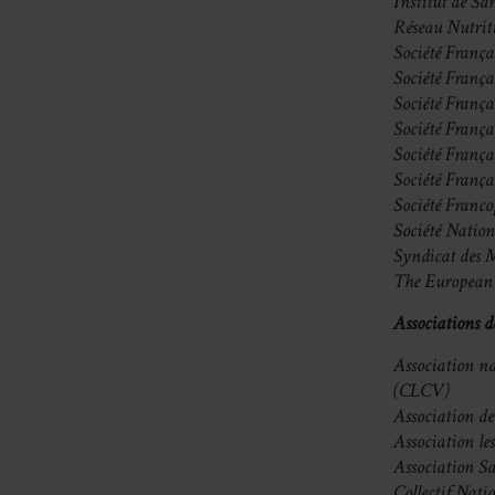
Institut de S
Réseau Nutrit
Société França
Société França
Société França
Société França
Société Franç
Société França
Société Franc
Société Natio
Syndicat des 
The European
Associations 
Association n
(CLCV)
Association d
Association le
Association S
Collectif Nati