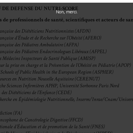
 DE DEFENSE DU NUTRI-SCORE
Non, merci.
 de professionnels de santé, scientifiques et acteurs de sa
ançaise des Diététiciens Nutritionnistes (AFDN)
ançaise d’Étude et de Recherche sur l’Obésité (AFERO)
rançaise des Pédiatres Ambulatoire (AFPA)
rançaise des Pédiatres Endocrinologues Libéraux (AFPEL)
es Médecins Inspecteurs de Santé Publique (AMISP)
ur la prise en charge et la Prévention de l’Obésité en Pédiatrie (APOP)
f Schools of Public Health in the European Region (ASPHER)
sources en Nutrition Nouvelle Aquitaine (CERENUT)
che Sciences Infirmières APHP, Université Sorbonne Paris Nord
 des Diététiciens de l’Enfance (CEDE)
herche en Épidémiologie Nutritionnelle, Inserm/Inrae/Cnam/Univers
diction (FA)
ancophone de Cancérologie Digestive (FFCD)
tionale d’Éducation et de promotion de la Santé (FNES)