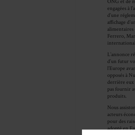
ONG et de mu
engagées à l’
d’une réglem
affichage d’
alimentaires
Ferrero, Mars
international
L’annonce ré
d’un futur vo
l’Europe avan
opposés à Nut
derrière eux 
pas fournir 
produits.
Nous assisto
acteurs écon
pour des rai
adopté en Eu