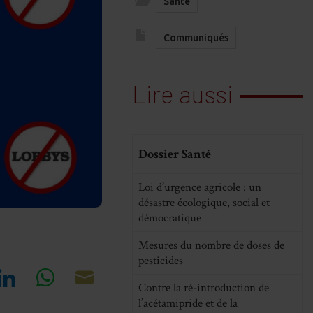
Santé
Communiqués
Lire aussi
Dossier Santé
Loi d’urgence agricole : un
désastre écologique, social et
démocratique
Mesures du nombre de doses de
pesticides
Contre la ré-introduction de
re
Share
Share
Share
l’acétamipride et de la