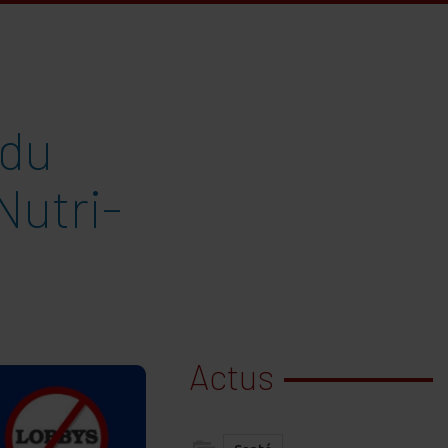
 du
Nutri-
Actus