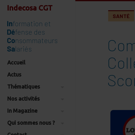
Indecosa CGT
SANTÉ
In
formation et
Dé
fense des
Com
Co
nsommateurs
Sa
lariés
Coll
Accueil
Sco
Actus
Thématiques
Nos activités
In Magazine
Qui sommes nous ?
Contact