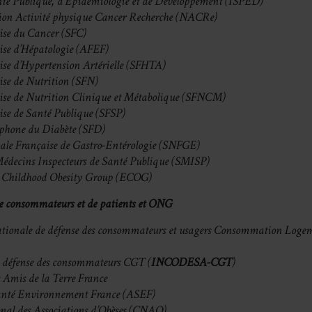
anté Publique, d’Epidémiologie et de Développement (ISPED)
ion Activité physique Cancer Recherche (NACRe)
ise du Cancer (SFC)
ise d’Hépatologie (AFEF)
ise d’Hypertension Artérielle (SFHTA)
ise de Nutrition (SFN)
aise de Nutrition Clinique et Métabolique (SFNCM)
ise de Santé Publique (SFSP)
ophone du Diabète (SFD)
nale Française de Gastro-Entérologie (SNFGE)
Médecins Inspecteurs de Santé Publique (SMISP)
 Childhood Obesity Group (ECOG)
de consommateurs et de patients et ONG
ationale de défense des consommateurs et usagers Consommation Logem
e défense des consommateurs CGT (
INCODESA-CGT
)
s Amis de la Terre France
anté Environnement France (ASEF)
onal des Associations d’Obèses (CNAO)