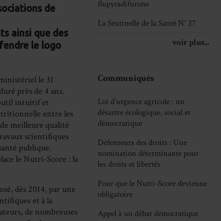
flupyradifurone
on
on
on
sociations de
cebook
LinkedIn
WhatsApp
Email
La Sentinelle de la Santé N° 27
ts ainsi que des
voir plus...
fendre le logo
Communiqués
inistériel le 31
duré près de 4 ans.
Loi d’urgence agricole : un
util intuitif et
désastre écologique, social et
ritionnelle entre les
démocratique
de meilleure qualité
ravaux scientifiques
Défenseurs des droits : Une
santé publique.
nomination déterminante pour
lace le Nutri-Score : la
les droits et libertés
Pour que le Nutri-Score devienne
posé, dès 2014, par une
obligatoire
tifiques et à la
mmateurs, de nombreuses
Appel à un débat démocratique