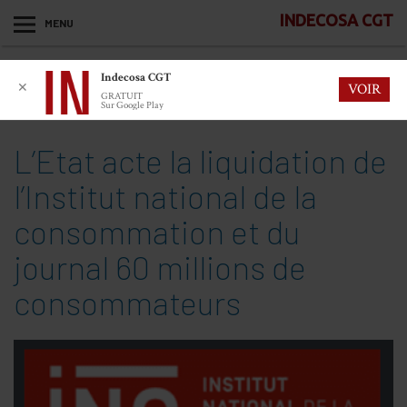
INDECOSA CGT
MENU
Indecosa CGT
✕
VOIR
GRATUIT
Sur Google Play
L’Etat acte la liquidation de
l’Institut national de la
consommation et du
journal 60 millions de
consommateurs