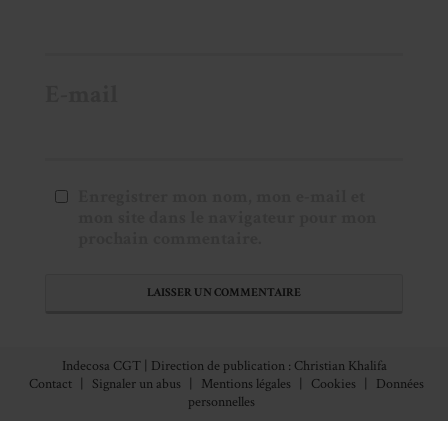
E-mail
Enregistrer mon nom, mon e-mail et
mon site dans le navigateur pour mon
prochain commentaire.
Indecosa CGT | Direction de publication : Christian Khalifa
Contact
|
Signaler un abus
|
Mentions légales
|
Cookies
|
Données
personnelles