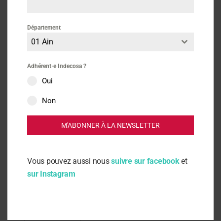
!
Contact :
Christian Khalifa, président d’Indecosa-CGT national, 06
Département
48 71 42 98
01 Ain
Loïc Daguzan, président d’Indecosa-CGT Paris, 07 71 79 16
95
Adhérent·e Indecosa ?
Christian KHALIFA – Président, d’Indecosa-CGT
Oui
Non
M'ABONNER À LA NEWSLETTER
Actus
Vous pouvez aussi nous
suivre sur facebook
et
sur Instagram
Consommation
Communiqués