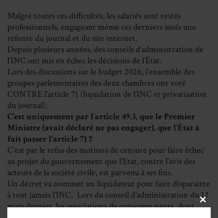
Malgré toutes ces difficultés, les salariés sont restés
professionnels, engageant même ces derniers mois une
refonte du journal et du site internet.
Depuis plusieurs années, des conseils d’administration de
l’INC ont mis en échec les décisions de l’État.
Lors des discussions sur le budget 2026, l’ensemble des
groupes parlementaires des deux chambres ont voté
CONTRE l’article 71 (liquidation de l’INC et privatisation
du journal).
C’est uniquement par l’article 49.3, que le Premier
Ministre (avait déclaré ne pas engager), que l’État à
fait passer l’article 71 !!
C’est par le refus des motions de censure pour faire échec
au projet du gouvernement que l’Etat, contre l’avis des
acteurs de la société civile, est parvenu à ses fins.
Un décret va nommer un liquidateur pour faire disparaître
à tout jamais l’INC. Lors du conseil d’administration du 12
mars dernier, les associations de consommateurs, dont
CLOS
THIS
Indécosa-Cgt et les représentants des salariés ont refusé