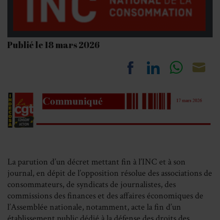
Publié le 18 mars 2026
Share
Share
Share
Sh
on
on
on
on
Facebook
LinkedIn
Whats
Em
La parution d’un décret mettant fin à l’INC et à son
journal, en dépit de l’opposition résolue des associations de
consommateurs, de syndicats de journalistes, des
commissions des finances et des affaires économiques de
l’Assemblée nationale, notamment, acte la fin d’un
établissement public dédié à la défense des droits des