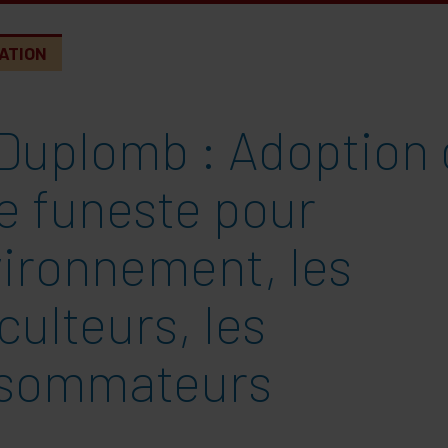
ATION
 Duplomb : Adoption 
e funeste pour
vironnement, les
culteurs, les
sommateurs