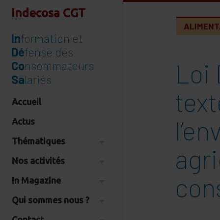
Indecosa CGT
ALIMENT
In
formation et
Dé
fense des
Loi
Co
nsommateurs
Sa
lariés
text
Accueil
l’en
Actus
Thématiques
agri
Nos activités
con
In Magazine
Qui sommes nous ?
Contact