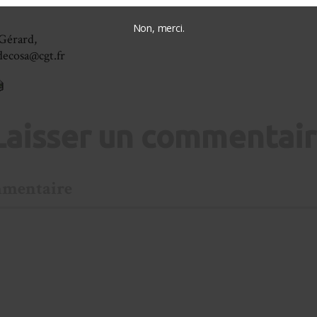
Non, merci.
érard,
ndecosa@cgt.fr
Laisser un commentai
mentaire