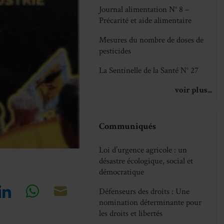
Journal alimentation N° 8 –
Précarité et aide alimentaire
Mesures du nombre de doses de
pesticides
La Sentinelle de la Santé N° 27
voir plus...
Communiqués
Loi d’urgence agricole : un
désastre écologique, social et
démocratique
Défenseurs des droits : Une
nomination déterminante pour
re
Share
Share
Share
les droits et libertés
on
on
on