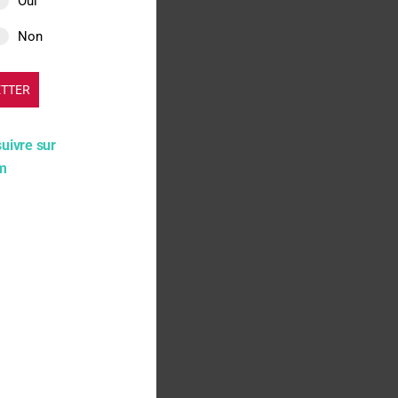
Oui
teux et polluants. Des
Non
e l’environnement,
ETTER
 Loi Duplomb – Pour la
suivre sur
e aberration scientifique,
am
e la santé publique, la
sens »
, écrit l’étudiante
e site de l’Assemblée
-12h).
 lieu
pétition
.