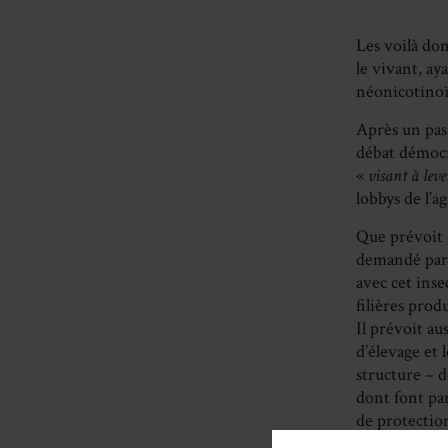
Les voilà don
le vivant, ay
néonicotinoïd
Après un pass
débat démocr
«
visant à leve
lobbys de l’
Que prévoit 
demandé par 
avec cet inse
filières prod
Il prévoit au
d’élevage et
structure – d
dont font par
de protectio
l’agriculture