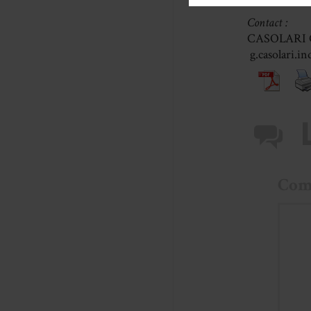
Contact :
CASOLARI G
g.casolari.i
Com