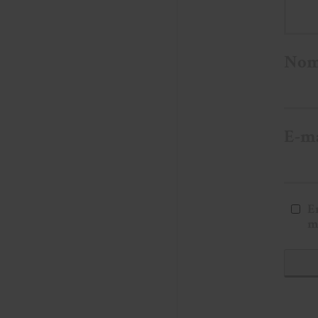
No
E-m
E
m