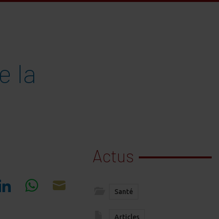
e la
Actus
Santé
re
Share
Share
Share
on
on
on
Articles