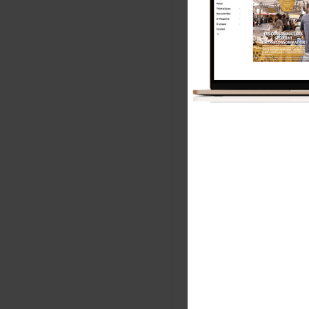
Plus d’une ce
de poser un 
l’autisme c’es
plus onéreux.
comprennent 
mais bien la
Voir ci-des
victoire pour
S