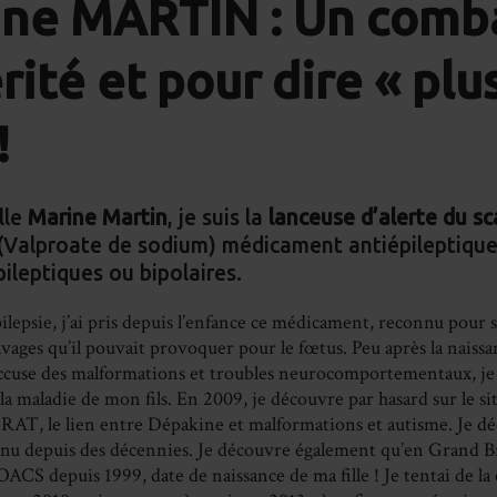
ne MARTIN : Un comb
Fa
érité et pour dire « plu
!
lle
Marine Martin
, je suis la
lanceuse d’alerte du sc
(Valproate de sodium) médicament antiépileptique 
leptiques ou bipolaires.
ilepsie, j’ai pris depuis l’enfance ce médicament, reconnu pour s
avages qu’il pouvait provoquer pour le fœtus. Peu après la nais
accuse des malformations et troubles neurocomportementaux, je
 maladie de mon fils. En 2009, je découvre par hasard sur le sit
 CRAT, le lien entre Dépakine et malformations et autisme. Je 
onnu depuis des décennies. Je découvre également qu’en Grand Br
’OACS depuis 1999, date de naissance de ma fille ! Je tentai de l