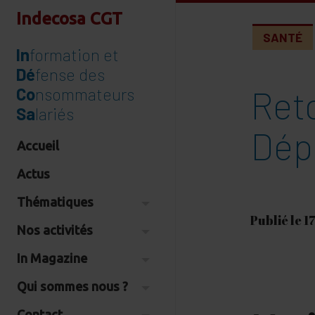
Indecosa CGT
SANTÉ
In
formation et
Dé
fense des
Reto
Co
nsommateurs
Sa
lariés
Dép
Accueil
Actus
Thématiques
Publié le 1
Nos activités
In Magazine
Qui sommes nous ?
Contact