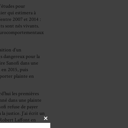
d‘études pour
mier qui estimera à
’entre 2007 et 2014 :
s sont nés vivants.
 neurocomportementaux
sition d’un
ts dangereux pour la
oire Sanofi dans une
l en 2015, puis
 porter plainte en
rd’hui les premières
mné dans une plainte
nofi refuse de payer
a justice. J’ai écrit un
z Robert Laffont en
CLOSE
THIS