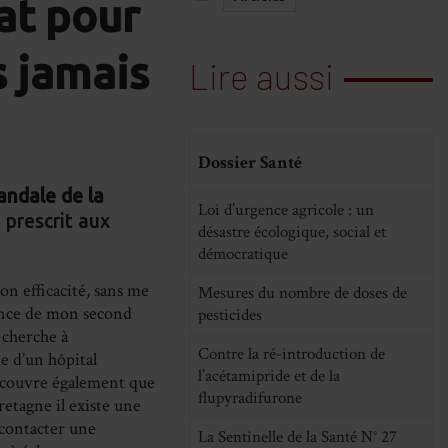
at pour
cebook
LinkedIn
WhatsApp
Email
s jamais
Lire aussi
Dossier Santé
andale de la
Loi d’urgence agricole : un
prescrit aux
désastre écologique, social et
démocratique
on efficacité, sans me
Mesures du nombre de doses de
sance de mon second
pesticides
 cherche à
Contre la ré-introduction de
e d’un hôpital
l’acétamipride et de la
découvre également que
flupyradifurone
etagne il existe une
a contacter une
La Sentinelle de la Santé N° 27