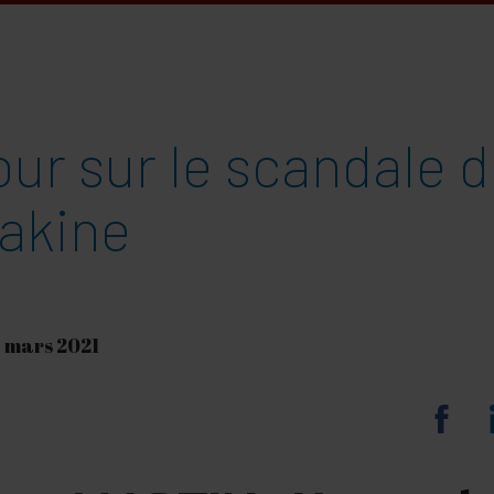
ur sur le scandale d
akine
7 mars 2021
Sha
on