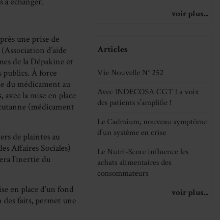
s à échanger.
voir plus...
Après une prise de
Articles
 (Association d’aide
mes de la Dépakine et
s publics. À force
Vie Nouvelle N° 252
que du médicament au
Avec INDECOSA CGT La voix
 avec la mise en place
des patients s’amplifie !
acutanne (médicament
Le Cadmium, nouveau symptôme
d’un système en crise
ers de plaintes au
es Affaires Sociales)
Le Nutri-Score influence les
ra l’inertie du
achats alimentaires des
consommateurs
ise en place d’un fond
voir plus...
n des faits, permet une