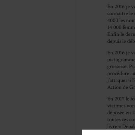
En 2016 je v
connaître le 
4000 les nom
14 000 femme
Enfin le der
depuis le dé
En 2016 je va
pictogramme 
grossesse. Pu
procédure au 
j’attaquerai 
Action de Gr
En 2017 le fo
victimes von
déposée en 20
toutes ces co
livre « Dépak
2017 et qui 