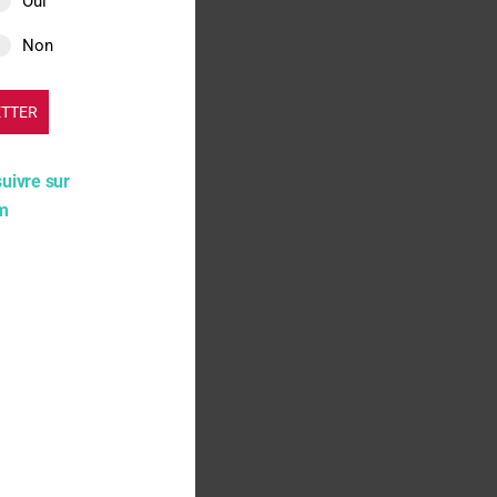
Oui
lance. Cette décision
Non
 pas indemniser
 le poste de préjudice le
ents acteurs
ETTER
ent avant d’alerter
suivre sur
am
 Sanofi est une petite
uvelle
 une