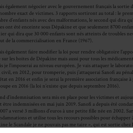
ais également négocier avec le gouvernement français la sortie 
nombre exact de victimes. 3 rapports sortiront au total : le pre
bre d’enfants nés avec des malformations, le second qui dira qu
s ont été enceinte sous Dépakine et que seulement 8700 enfant
nier qui dira que 30 000 enfants sont nés atteints de troubles
but de la commercialisation en France (1967).
is également faire modifier la loi pour rendre obligatoire l’appo
sur les boites de Dépakine mais aussi pour tous les médicamen
is je l’imposerai au niveau européen. Je vais attaquer le laborat
civil, en 2012, pour tromperie, puis j’attaquerai Sanofi au péna
l’état en 2016 et enfin je serai la première association française à
oupe en 2016 (la loi n’existe que depuis septembre 2016).
nd d’indemnisation sera mis en place pour les victimes et aujou
t être indemnisées en mai juin 2019. Sanofi a depuis été conda
07 a versé 3 millions d’euros à une petite fille née en 2002. Sa
ndamnations et utilise tous les recours possibles pour échapper à l
ine le Scandale je ne pouvais pas me taire », qui est sortie che
a reçu le Prix de la Revue médicale PRESCRIRE.