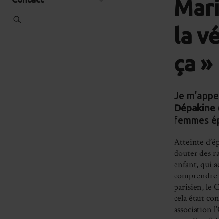
Mari
la v
ça » 
Je m’appe
Dépakine
femmes épi
Atteinte d’ép
douter des r
enfant, qui 
comprendre la
parisien, le
cela était c
association l