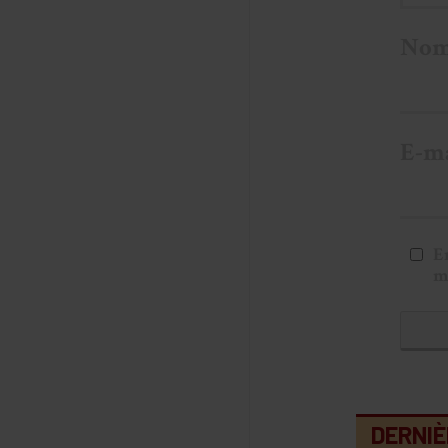
No
E-m
E
m
DERNIÈ