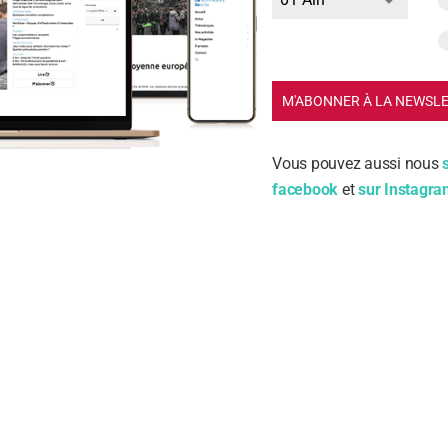
ntaine d’enfants avaient déjà étaient signalés à la pharmacovigi
curseur en date de 2004 (étude Cochrane) permet à l’État de ne
t à dire l’aidant familial nécessaire à ces enfants qui s’avère être
 Il reste encore beaucoup à faire, si l’on veut qu’enfin les différ
M'ABONNER À LA NEWSL
qu’il ne faut pas attendre une certitude en matière de médicam
 mise en œuvre du principe de précaution.
Vous pouvez aussi nous
facebook
et
sur Instagr
sous
: « Scandale de la Dépakine : la nouvelle mise en examen de
 les familles » sur
France 3
Nouvelle Aquitaine du 5 août 2020.
candale de la Dépakine : la no
mise en examen de Sanofi est