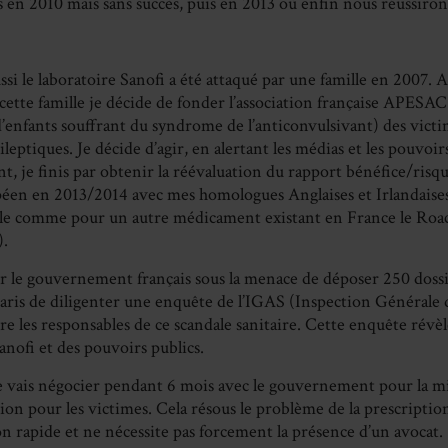
s en 2010 mais sans succès, puis en 2013 où enfin nous réussiron
si le laboratoire Sanofi a été attaqué par une famille en 2007. 
cette famille je décide de fonder l’association française APESAC
d’enfants souffrant du syndrome de l’anticonvulsivant) des victi
ileptiques. Je décide d’agir, en alertant les médias et les pouvoir
t, je finis par obtenir la réévaluation du rapport bénéfice/ris
éen en 2013/2014 avec mes homologues Anglaises et Irlandaises,
ole comme pour un autre médicament existant en France le Ro
).
er le gouvernement français sous la menace de déposer 250 dossi
aris de diligenter une enquête de l’IGAS (Inspection Générale d
e les responsables de ce scandale sanitaire. Cette enquête révèle
anofi et des pouvoirs publics.
 je vais négocier pendant 6 mois avec le gouvernement pour la m
on pour les victimes. Cela résous le problème de la prescriptio
n rapide et ne nécessite pas forcement la présence d’un avocat.