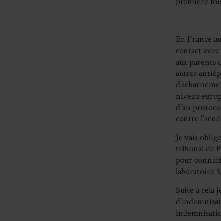
première foi
En France aus
contact avec 
aux parents 
autres antiép
d’acharnemen
niveau europ
d’un protoc
contre l’acné
Je vais oblig
tribunal de P
pour connaîtr
laboratoire S
Suite à cela
d’indemnisati
indemnisatio