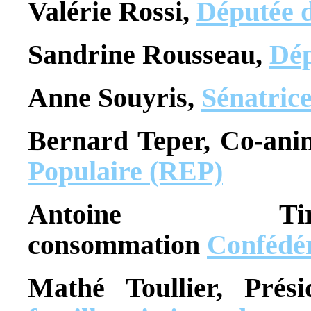
Valérie Rossi,
Députée 
Sandrine Rousseau,
Dép
Anne Souyris,
Sénatrice
Bernard Teper, Co-an
Populaire (REP)
Antoine Tir
consommation
C
onfédé
Mathé Toullier, Prési