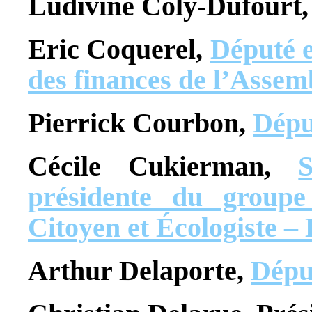
Ludivine Coly-Dufourt,
Eric Coquerel,
Député e
des finances de l’Assem
Pierrick Courbon,
Dépu
Cécile Cukierman,
présidente du groupe
Citoyen et Écologiste 
Arthur Delaporte,
Dépu