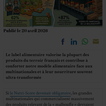
Publié le 20 avril 2026
Share
Share
Share
Sh
Le label alimentaire valorise la plupart des
on
on
on
on
produits du terroir français et contribue à
Facebook
LinkedIn
Whats
Em
conforter notre modèle alimentaire face aux
multinationales et à leur nourriture souvent
ultra-transformée
Si
le Nutri-Score devenait obligatoire
, les grandes
multinationales qui commercialisent massivement
des produits relevant de la « malbouffe » devraient