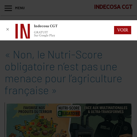
INDECOSA CGT
MENU
Indecosa CGT
✕
VOIR
GRATUIT
Sur Google Play
« Non, le Nutri-Score
obligatoire n’est pas une
menace pour l’agriculture
française »