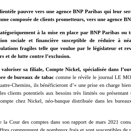
clientèle pauvre vers une agence BNP Paribas qui leur sera
comme composée de clients prometteurs, vers une agence BN
atégoriquement à la mise en place par BNP Paribas ou 
ion sociale et financière susceptible de réduire à néa
ulations fragiles telle que voulue par le législateur et r
 et de lutte contre l’exclusion.
aloriser sa filiale, Compte Nickel, spécialisée dans l’o
re de bureaux de tabac
comme le révèle le journal LE MO
uatre-Chemins, ils bénéficieront d’« une prise en charge bien
les clients potentiels aux besoins très limités ou présentant
 compte chez Nickel, néo-banque distribuée dans les bureaux
a Cour des comptes dans son rapport de mars 2021 consacr
offres comprennent de nombreux frais et sont susceptibles de