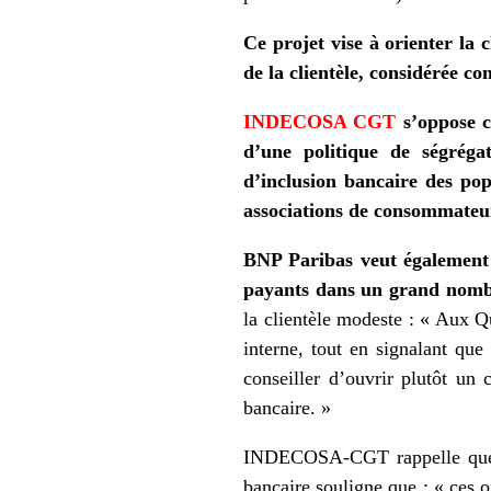
Ce projet vise à orienter la 
de la clientèle, considérée 
INDECOSA CGT
s’oppose c
d’une politique de ségrégat
d’inclusion bancaire des pop
associations de consommateurs
BNP Paribas veut également v
payants dans un grand nomb
la clientèle modeste : « Aux Q
interne, tout en signalant que 
conseiller d’ouvrir plutôt un
bancaire. »
INDECOSA-CGT rappelle que l
bancaire souligne que : « ces 