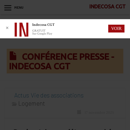
INDECOSA CGT
MENU
Indecosa CGT
✕
VOIR
GRATUIT
Sur Google Play
CONFÉRENCE PRESSE -
INDECOSA CGT
Actus
Vie des associations
Logement
17 novembre 2025