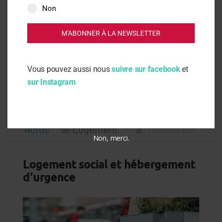
Non
M'ABONNER À LA NEWSLETTER
Vous pouvez aussi nous
suivre sur facebook
et
sur Instagram
Actus
Logement
1 novembre 2023
Non, merci.
Logement social et hébergement
d’urgence