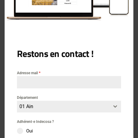
Restons en contact !
Adresse mail
*
Actus
Logement
19 avril 2024
Département
01 Ain
LOGEMENT – Projet de loi
KASBARIAN
Adhérent·e Indecosa ?
Oui