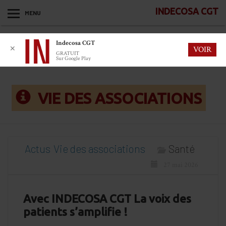
INDECOSA CGT
MENU
Indecosa CGT
✕
VOIR
GRATUIT
Sur Google Play
VIE DES ASSOCIATIONS
Actus
Vie des associations
Santé
27 mai 2026
Avec INDECOSA CGT La voix des
patients s’amplifie !