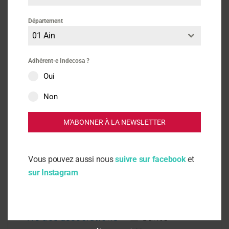
Département
01 Ain
Adhérent·e Indecosa ?
Actus
Vie des associations
Oui
Consommation
Non
20 octobre 2025
M'ABONNER À LA NEWSLETTER
Indecosa CGT 83 alerte sur la
remise en cause des droits des
Vous pouvez aussi nous
suivre sur facebook
et
consommateurs
sur Instagram
Vie des associations
Santé