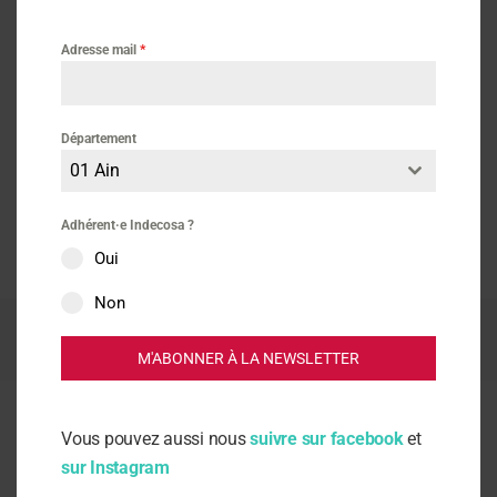
Adresse mail
*
Département
01 Ain
Adhérent·e Indecosa ?
Oui
Non
Indecosa CGT | Direction de publication : Christian Khalifa
Contact
|
Signaler un abus
|
Mentions légales
|
Cookies
|
Données
M'ABONNER À LA NEWSLETTER
personnelles
Vous pouvez aussi nous
suivre sur facebook
et
sur Instagram