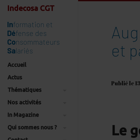
Indecosa CGT
In
formation et
Aug
Dé
fense des
Co
nsommateurs
et 
Sa
lariés
Accueil
Actus
Publié le 1
Thématiques
Nos activités
In Magazine
Le g
Qui sommes nous ?
Contact