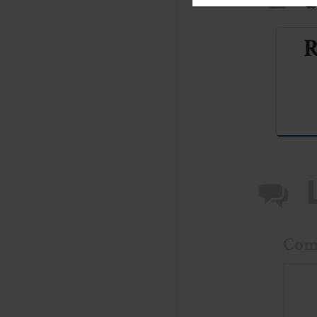
R
Com