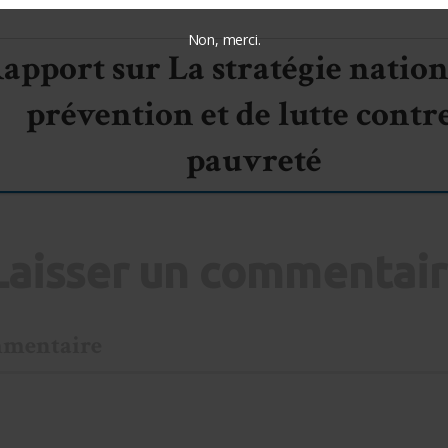
Non, merci.
apport sur La stratégie nation
prévention et de lutte contre
pauvreté
Laisser un commentai
mentaire