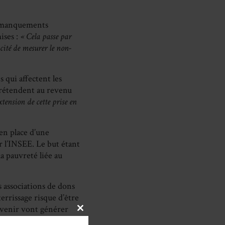
ces manquements
ises :
« Cela passe par
acité de mesurer le non-
 qui affectent les
prétendent au revenu
xtension de cette prise en
 en place d’une
r l’INSEE. Le but étant
a pauvreté liée au
es associations de dons
terrissage risque d’être
à venir vont générer
CLOSE
aides publiques au
THIS