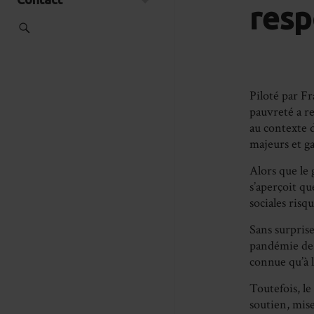
resp
Piloté par Fr
pauvreté a r
au contexte d
majeurs et ga
Alors que le
s’aperçoit qu
sociales risq
Sans surprise
pandémie de 
connue qu’à 
Toutefois, l
soutien, mise