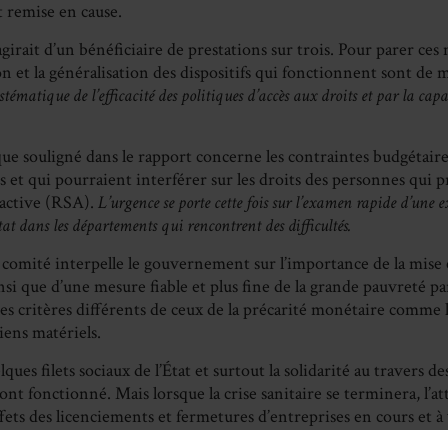
 remise en cause.
s’agirait d’un bénéficiaire de prestations sur trois. Pour parer 
ion et la généralisation des dispositifs qui fonctionnent sont de m
stématique de l’efficacité des politiques d’accès aux droits et par la cap
ue souligné dans le rapport concerne les contraintes budgétaires
 et qui pourraient interférer sur les droits des personnes qui 
 active (RSA).
L’urgence se porte cette fois sur l’examen rapide d’une e
tat dans les départements qui rencontrent des difficultés.
e comité interpelle le gouvernement sur l’importance de la mise
nsi que d’une mesure fiable et plus fine de la grande pauvreté pa
des critères différents de ceux de la précarité monétaire comme l
ens matériels.
elques filets sociaux de l’État et surtout la solidarité au travers d
ont fonctionné. Mais lorsque la crise sanitaire se terminera, l’at
ffets des licenciements et fermetures d’entreprises en cours et 
précarité chez un grand nombre de citoyens. Conditionner les 