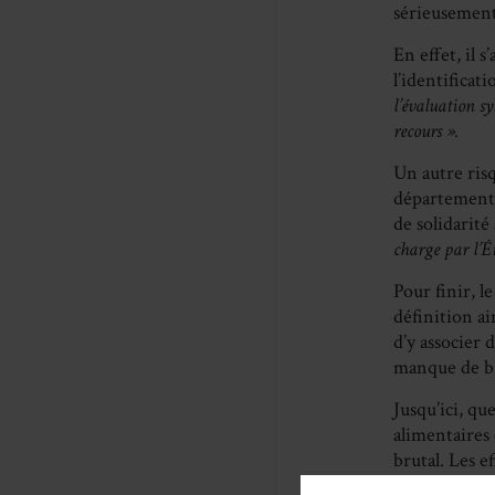
sérieusement
En effet, il 
l’identificat
l’évaluation sy
recours ».
Un autre risq
départements
de solidarité
charge par l’É
Pour finir, l
définition ai
d’y associer 
manque de bi
Jusqu’ici, qu
alimentaires 
brutal. Les e
une extrême 