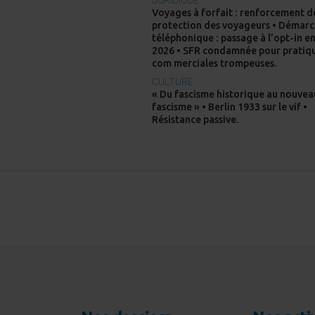
Voyages à forfait : renforcement d
protection des voyageurs • Démar
téléphonique : passage à l’opt-in e
2026 • SFR condamnée pour pratiq
com merciales trompeuses.
CULTURE
« Du fascisme historique au nouvea
fascisme » • Berlin 1933 sur le vif •
Résistance passive.