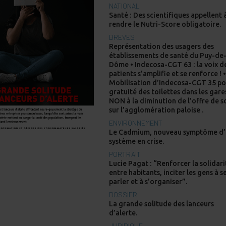
NATIONAL
Santé : Des scientifiques appellent 
rendre le Nutri-Score obligatoire.
BREVES
Représentation des usagers des
établissements de santé du Puy-de
Dôme • Indecosa-CGT 63 : la voix d
patients s’amplifie et se renforce ! 
Mobilisation d’Indecosa-CGT 35 po
gratuité des toilettes dans les gare
NON à la diminution de l’offre de s
sur l’agglomération paloise .
ENVIRONNEMENT
Le Cadmium, nouveau symptôme d
système en crise.
PORTRAIT
Lucie Pagat : “Renforcer la solidari
entre habitants, inciter les gens à s
parler et à s’organiser”.
DOSSIER
La grande solitude des lanceurs
d’alerte.
JURIDIQUE