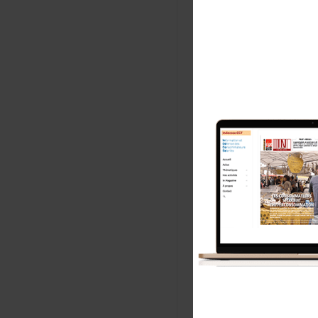
No
E-m