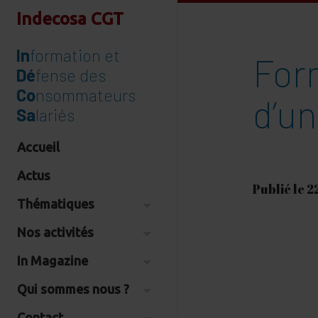
Indecosa CGT
In
formation et
For
Dé
fense des
Co
nsommateurs
d’u
Sa
lariés
Accueil
Actus
Publié le 2
Thématiques
Nos activités
In Magazine
Qui sommes nous ?
Contact