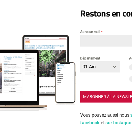
Restons en con
Adresse mail
*
Département
A
01 Ain
m
M'ABONNER À LA NEWSL
ail
Vous pouvez aussi nous
facebook
et
sur Instagr