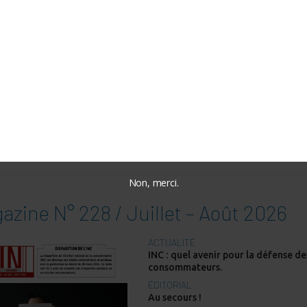
nregistrer mon nom, mon e-mail et mon site dans le navi
on prochain commentaire.
RE PARUTION :
Non, merci.
azine N° 228 / Juillet – Août 2026
ACTUALITÉ
INC : quel avenir pour la défense de
consommateurs.
ÉDITORIAL
Au secours !