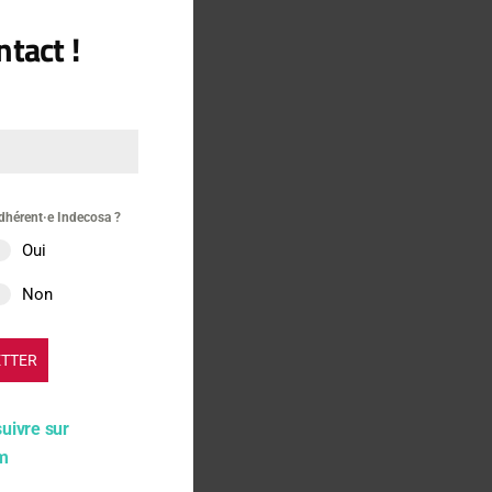
tact !
dhérent·e Indecosa ?
Oui
Non
ETTER
suivre sur
am