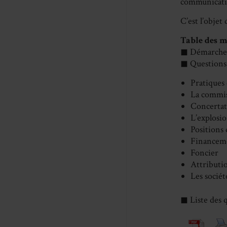
communicati
C’est l’obje
Table des ma
◼ Démarch
◼ Questions
Pratiques
La commis
Concertat
L’explosio
Positions
Financem
Foncier
Attributio
Les sociét
◼ Liste des 