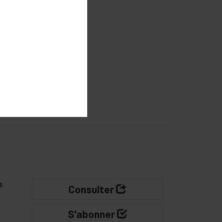
gateur pour
s
Consulter
S'abonner