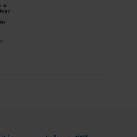
e la
chage
n
ues
u