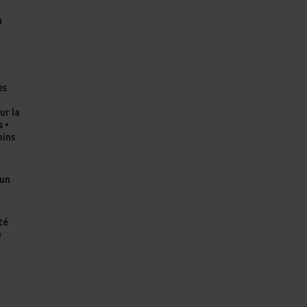
à
-
es
•
ur la
s •
oins
’un
té
e