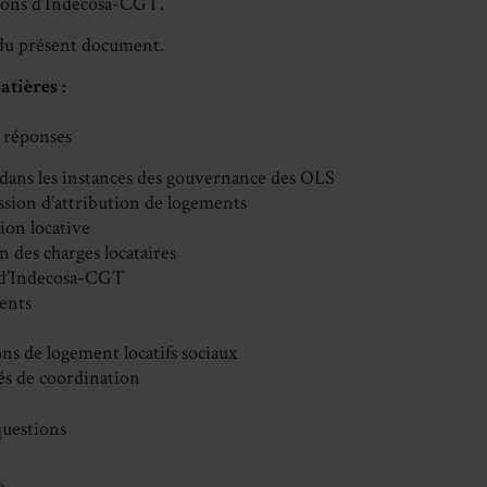
ons d’Indecosa-CGT.
t du présent document.
tières :
e
 réponses
 dans les instances des gouvernance des OLS
sion d’attribution de logements
ion locative
n des charges locataires
 d’Indecosa-CGT
ents
ns de logement locatifs sociaux
és de coordination
questions