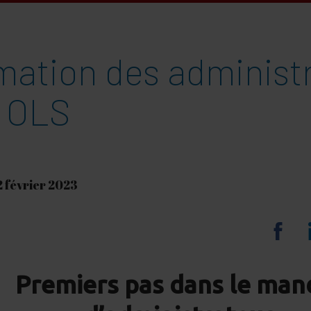
mation des administ
n OLS
2 février 2023
Sha
on
Premiers pas dans le man
Fa