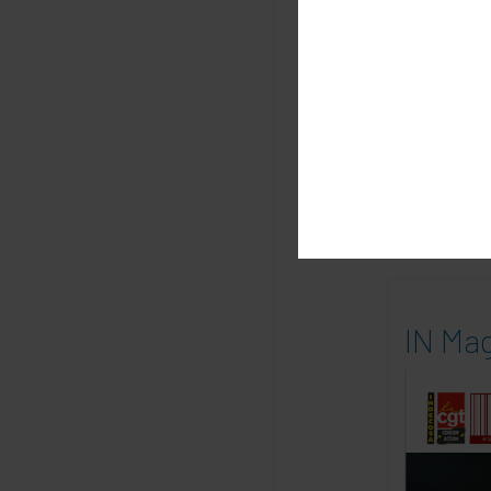
E
m
DERNIÈ
IN Mag