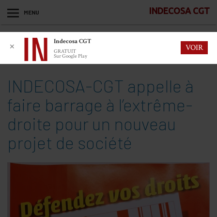
INDECOSA CGT
MENU
Indecosa CGT
✕
VOIR
GRATUIT
Sur Google Play
INDECOSA-CGT appelle à
faire barrage à l’extrême-
droite pour un nouveau
projet de société