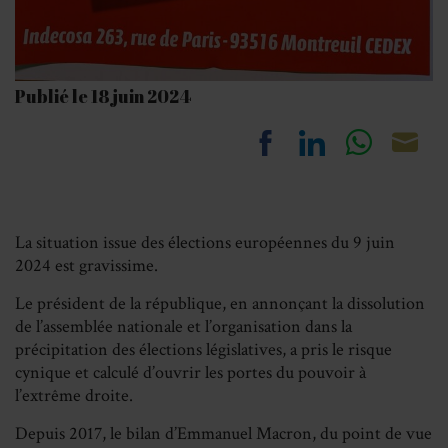
Publié le 18 juin 2024
Share
Share
Share
Sh
on
on
on
on
Facebook
LinkedIn
Whats
Em
La situation issue des élections européennes du 9 juin
2024 est gravissime.
Le président de la république, en annonçant la dissolution
de l’assemblée nationale et l’organisation dans la
précipitation des élections législatives, a pris le risque
cynique et calculé d’ouvrir les portes du pouvoir à
l’extrême droite.
Depuis 2017, le bilan d’Emmanuel Macron, du point de vue