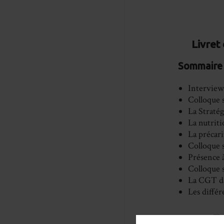
Livret
Sommaire :
Intervie
Colloque s
La Stratég
La nutriti
La précari
Colloque 
Présence à
Colloque s
La CGT d
Les différe