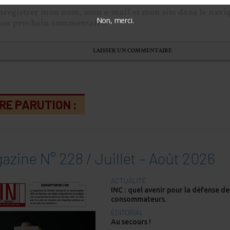
nregistrer mon nom, mon e-mail et mon site dans le navi
Non, merci.
on prochain commentaire.
RE PARUTION :
azine N° 228 / Juillet – Août 2026
ACTUALITÉ
INC : quel avenir pour la défense de
consommateurs.
ÉDITORIAL
Au secours !