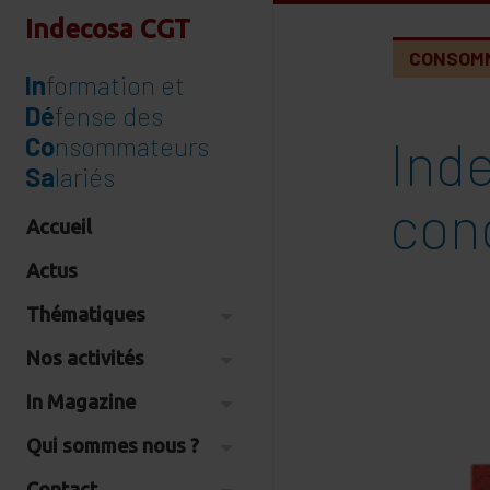
Indecosa CGT
CONSOM
In
formation et
Dé
fense des
Ind
Co
nsommateurs
Sa
lariés
con
Accueil
Actus
Thématiques
Nos activités
In Magazine
Qui sommes nous ?
Contact