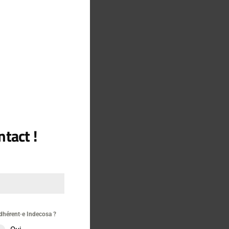
MODULE
.pdf
tact !
re
dhérent·e Indecosa ?