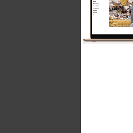
No
E-m