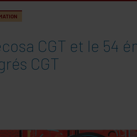
MATION
ecosa CGT et le 54 
grés CGT