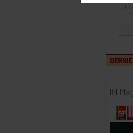
E
m
DERNIÈ
IN Mag