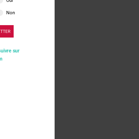
Oui
Non
ETTER
suivre sur
am