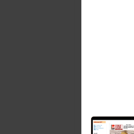
Fichi
1
Com