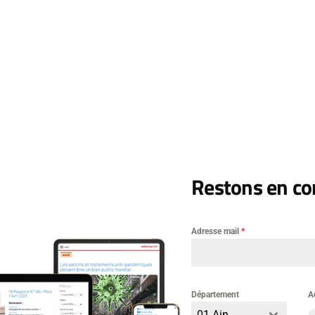
ers joints
Télécharger LIVRET-INDECOSA_54e-CONGRES-CGT_VF
Restons en con
Adresse mail
*
Laisser un commentai
Département
A
mentaire
01 Ain