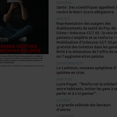
NATIONAL
Santé : Des scientifiques appellent 
rendre le Nutri-Score obligatoire.
BREVES
Représentation des usagers des
établissements de santé du Puy-de
Dôme • Indecosa-CGT 63 : la voix d
patients s’amplifie et se renforce ! 
Mobilisation d’Indecosa-CGT 35 po
gratuité des toilettes dans les gare
NON à la diminution de l’offre de s
sur l’agglomération paloise .
ENVIRONNEMENT
Le Cadmium, nouveau symptôme d
système en crise.
PORTRAIT
Lucie Pagat : “Renforcer la solidari
entre habitants, inciter les gens à s
parler et à s’organiser”.
DOSSIER
La grande solitude des lanceurs
d’alerte.
JURIDIQUE