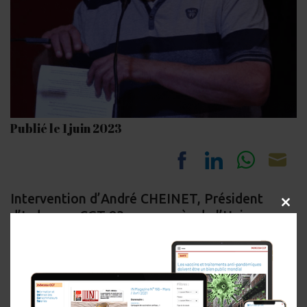
Publié le 1 juin 2023
Share
Share
Share
Sh
Intervention d’André CHEINET, Président
on
on
on
on
CLOS
d’Indecosa CGT 83 au congrès de l’Union
THIS
Facebook
LinkedIn
Whats
Em
Départementale du Var où sont évoqués,
MOD
entre autres, les diverses initiatives de notre
association sur :
les
« nouveaux modes de consommation »,