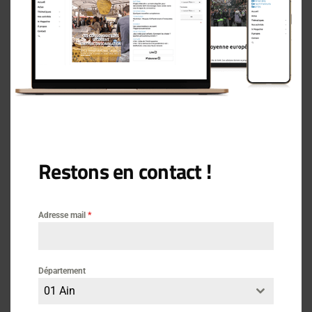
sur notre future initiative en octobre 2023 sur
« la
sécurité alimentaire
« ,
la défense des locataires et des services publics,
et, bien sur, le lien nécessaire avec la CGT.
Intervention
Restons en contact !
Vie des associations
Adresse mail
*
Département
01 Ain