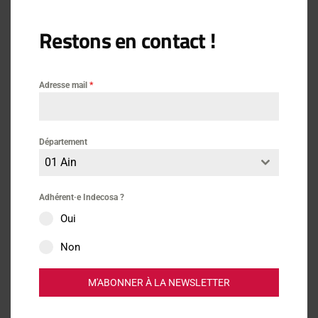
Restons en contact !
Journaux Indecosa
Pièces-jointes :
Adresse mail
*
Journal-alimentation-N°6.docx
Télécharger
Département
01 Ain
Adhérent·e Indecosa ?
Oui
Lire aussi
Non
M'ABONNER À LA NEWSLETTER
Journaux Indecosa