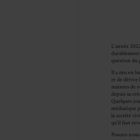
L’année 2022 
durablement l
question du g
Il a mis en l
et de dérive
maisons de re
depuis sa cré
Quelques jour
médiatique p
la société ci
qu’il faut re
Posons-nous p