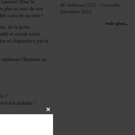
 l’année? Pour le
AG Indecosa CGT – Courcelle –
u plus au sort de nos
Décembre 2024
le sujet de société ?
voir plus...
sse, de la perte
illé et cotisé toute
te et disparaître par la
 replaçant l’humain au
ée ?
té à la maladie ?
CLOSE
THIS
e journée d’échange
MODULE