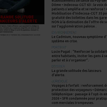
gratuité des toilettes dans les gare
NON à la diminution de l’offre de s
sur l’agglomération paloise .
ENVIRONNEMENT
Le Cadmium, nouveau symptôme d
système en crise.
PORTRAIT
Lucie Pagat : “Renforcer la solidari
entre habitants, inciter les gens à s
parler et à s’organiser”.
DOSSIER
La grande solitude des lanceurs
d’alerte.
JURIDIQUE
Voyages à forfait : renforcement d
protection des voyageurs • Démar
téléphonique : passage à l’opt-in e
2026 • SFR condamnée pour pratiq
com merciales trompeuses.
CULTURE
« Du fascisme historique au nouvea
fascisme » • Berlin 1933 sur le vif •