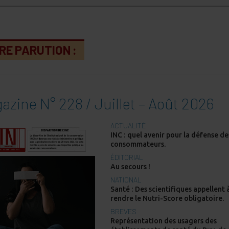
RE PARUTION :
azine N° 228 / Juillet – Août 2026
ACTUALITÉ
INC : quel avenir pour la défense de
consommateurs.
ÉDITORIAL
Au secours !
NATIONAL
Santé : Des scientifiques appellent 
rendre le Nutri-Score obligatoire.
BREVES
Représentation des usagers des
établissements de santé du Puy-de
Dôme • Indecosa-CGT 63 : la voix d
patients s’amplifie et se renforce ! 
Mobilisation d’Indecosa-CGT 35 po