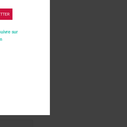
ETTER
suivre sur
am
gateur pour