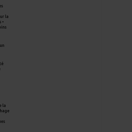
s •
oins
’un
té
e
e la
chage
n
ues
u