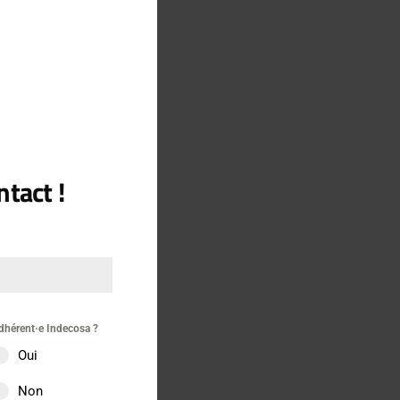
t aberrations auxquels
re
tact !
dhérent·e Indecosa ?
Oui
Non