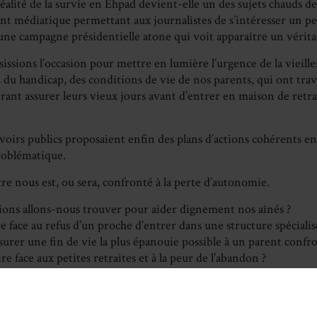
réalité de la survie en Ehpad devient-elle un des sujets chauds de
nt médiatique permettant aux journalistes de s’intéresser un pe
une campagne présidentielle atone qui voit apparaître un véritab
isissions l’occasion pour mettre en lumière l’urgence de la vieille
du handicap, des conditions de vie de nos parents, qui ont trava
érant assurer leurs vieux jours avant d’entrer en maison de retrai
voirs publics proposaient enfin des plans d’actions cohérents en
roblématique.
e nous est, ou sera, confronté à la perte d’autonomie.
tions allons-nous trouver pour aider dignement nos aînés ?
face au refus d’un proche d’entrer dans une structure spécialis
rer une fin de vie la plus épanouie possible à un parent confron
 face aux petites retraites et à la peur de l’abandon ?
 tous ces enjeux, l’Indecosa-CGT organise, le
16 mars 2023
, un
 acteurs concernés à
Saint-Avertin (Indre-et-Loire)
.