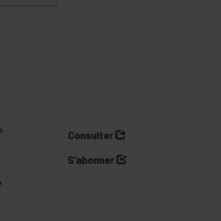
s
Consulter
S'abonner
à
-
es
•
ur la