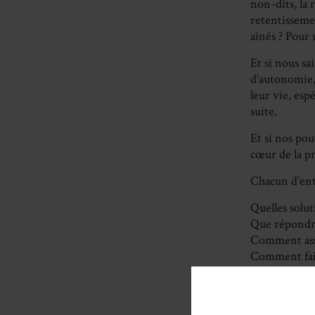
non-dits, la 
retentisseme
aînés ? Pour 
Et si nous sa
d’autonomie, 
leur vie, esp
suite.
Et si nos pou
cœur de la p
Chacun d’entr
Quelles solu
Que répondre 
Comment assu
Comment faire
Pour aborder
avec tous les