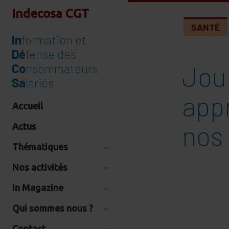
Indecosa CGT
SANTÉ
In
formation et
Dé
fense des
Jour
Co
nsommateurs
Sa
lariés
app
Accueil
nos
Actus
Thématiques
Nos activités
In Magazine
Qui sommes nous ?
Contact