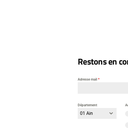
casion de mettre en lumière les différents dysfonctionnements e
és les soignants et les usagers.
ecosa@cgt.fr
Laisser un commentai
Restons en con
mentaire
Adresse mail
*
Département
A
01 Ain