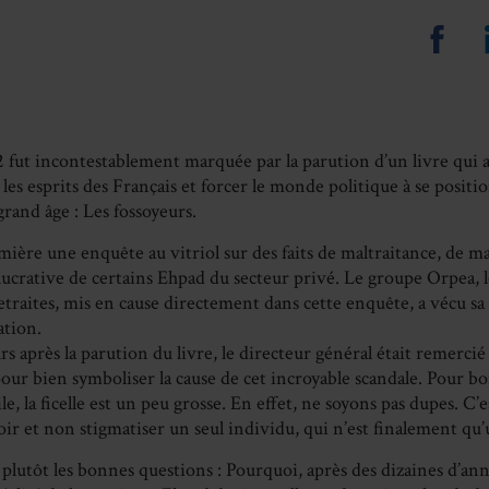
Sha
on
Fa
fut incontestablement marquée par la parution d’un livre qui al
es esprits des Français et forcer le monde politique à se positi
rand âge : Les fossoyeurs.
umière une enquête au vitriol sur des faits de maltraitance, de m
 lucrative de certains Ehpad du secteur privé. Le groupe Orpea, 
traites, mis en cause directement dans cette enquête, a vécu sa 
ation.
s après la parution du livre, le directeur général était remerci
our bien symboliser la cause de cet incroyable scandale. Pour b
vile, la ficelle est un peu grosse. En effet, ne soyons pas dupes. C
voir et non stigmatiser un seul individu, qui n’est finalement qu
lutôt les bonnes questions : Pourquoi, après des dizaines d’ann