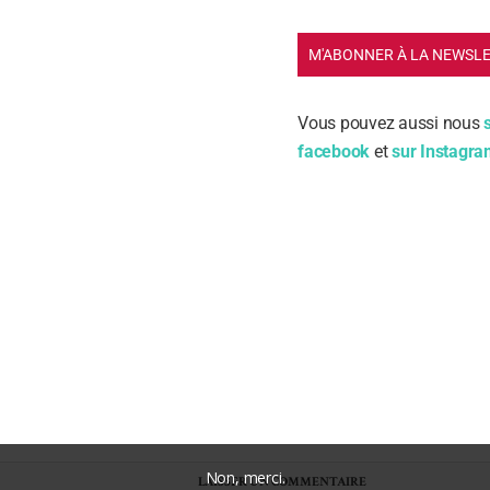
M'ABONNER À LA NEWSL
m
Vous pouvez aussi nous
facebook
et
sur Instagr
ail
nregistrer mon nom, mon e-mail et mon site dans le navi
on prochain commentaire.
Non, merci.