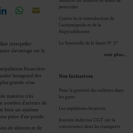
Mesures du nombre de doses de
pesticides
re
Share
Share
Share
Contre la ré-introduction de
l’acétamipride et de la
on
on
on
flupyradifurone
cebook
LinkedIn
WhatsApp
Email
La Sentinelle de la Santé N° 27
lait interpeller
onner davantage sur la
voir plus...
anipulation financière
leader hexagonal des
Nos Initiatives
plus grande crise
Pour la gratuité des toilettes dans
é de manière très
les gares
on nombre d’acteurs de
Les expulsions locatives
’est bien un système
’une pièce d’un puzzle.
Journée Indecosa CGT sur la
concurrence dans les transports
ées de silences et de