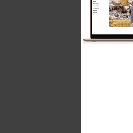
le prix d
le prix d
le coût d
Les usagers d
millions d’eu
pour la plupa
importante d’
Les usagers d
Notre associ
que jamais la
associations
usagers.
Indecosa CG