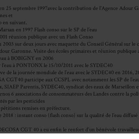
n 25 septembre 1997avec la contribution de l’Agence Adour G
nes et
o en suivant.
arsan en 1997 Flash conso sur le SP de l’eau
001 réunion publique avec un Flash Conso
2003 sur deux jours avec maquette du Conseil Général sur le cy
Adour Garonne. Visite des écoles primaires et réunion publique
 eau à BOBIGNY en 2006
 l’eau à PONTONX le 15/10/2011 avec le SYDEC40
tive de la journée mondiale de l’eau avec le SYDEC40 en 2016, 2
 CGT40 participe aux CCSPL avec notamment les SP de l’ea
, SIAEP Parentis, SYDEC40, syndicat des eaux de Marseillon e
rnos 6 associations de consommateurs des Landes contre la poll
stés par les pesticides
pétitions remises en préfecture.
018 : instant conso (flash conso) sur la qualité de l’eau diffusé 
DECOSA CGT 40 a eu enfin le renfort d’un bénévole travailleur