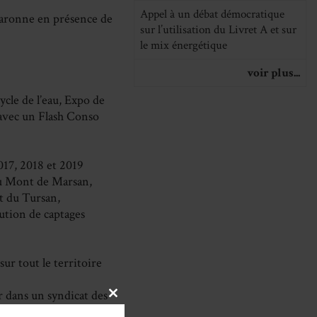
Appel à un débat démocratique
aronne en présence de
sur l’utilisation du Livret A et sur
le mix énergétique
voir plus...
cle de l’eau, Expo de
 avec un Flash Conso
017, 2018 et 2019
u Mont de Marsan,
t du Tursan,
ution de captages
sur tout le territoire
 dans un syndicat des
CLOSE
THIS