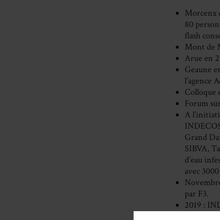
Morcenx e
80 person
flash cons
Mont de M
Arue en 2
Geaune en 
l’agence 
Colloque
Forum sur
A l’initia
INDECOSA
Grand Dax
SIBVA, Ta
d’eau infe
avec 3000 
Novembre 2
par F3.
2019 : IN
eaux.