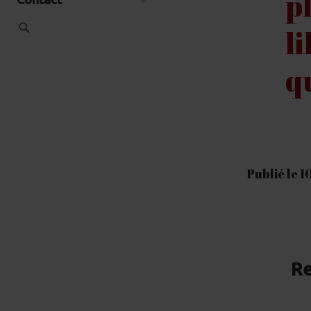
p
l
q
Publié le 
Re