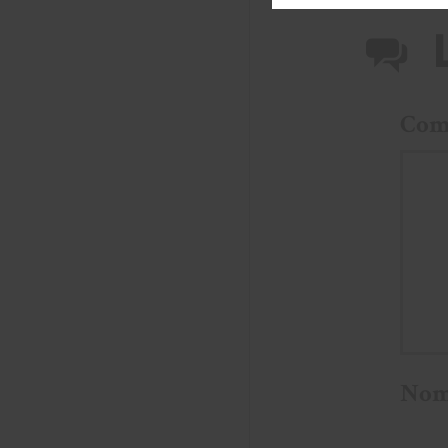
Com
No