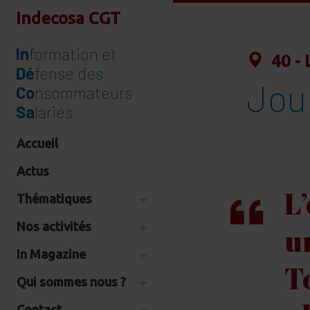
Indecosa CGT
In
formation et
40 - 
Dé
fense des
Jou
Co
nsommateurs
Sa
lariés
Accueil
Actus
L’
Thématiques
Nos activités
u
In Magazine
T
Qui sommes nous ?
Contact