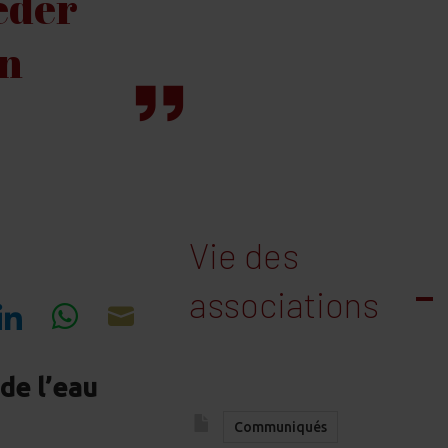
céder
en
Vie des
associations
re
Share
Share
Share
on
on
on
de l’eau
cebook
LinkedIn
WhatsApp
Email
Communiqués