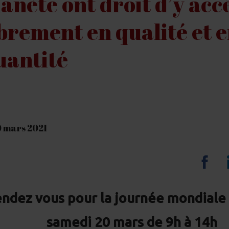
lanète ont droit d’y ac
ibrement en qualité et 
uantité
10 mars 2021
Sha
on
ndez vous pour la journée mondiale 
Fa
samedi 20 mars de 9h à 14h