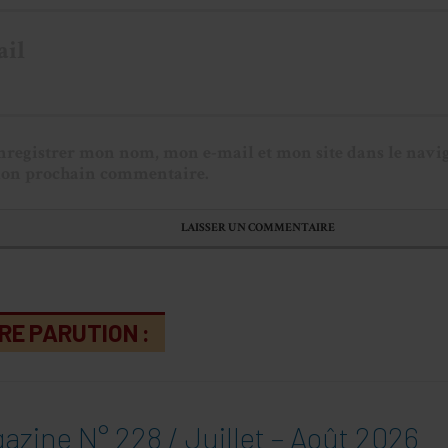
ail
nregistrer mon nom, mon e-mail et mon site dans le navi
on prochain commentaire.
RE PARUTION :
azine N° 228 / Juillet – Août 2026