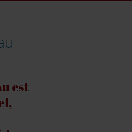
au
au est
l,