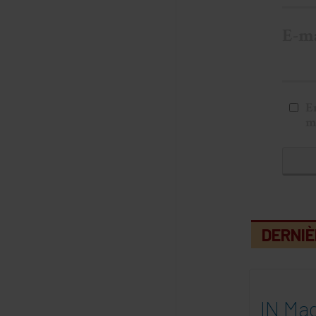
E-m
E
m
DERNIÈ
IN Mag