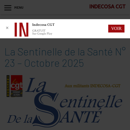
INDECOSA CGT
MENU
Indecosa CGT
✕
VOIR
GRATUIT
Sur Google Play
La Sentinelle de la Santé N°
23 – Octobre 2025