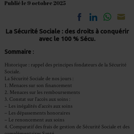
Publié le 9 octobre 2025
Share
Share
Share
Sh
La Sécurité Sociale : des droits à conquérir
on
on
on
on
avec le 100 % Sécu.
Facebook
LinkedIn
Whats
Em
Sommaire
:
Historique : rappel des principes fondateurs de la Sécurité
Sociale.
La Sécurité Sociale de nos jours :
1. Menaces sur son financement
2. Menaces sur les remboursements
3. Constat sur l’accès aux soins :
– Les inégalités d’accès aux soins
– Les dépassements honoraires
– Le renoncement aux soins
4. Comparatif des frais de gestion de Sécurité Sociale et des
complémentaires Santé