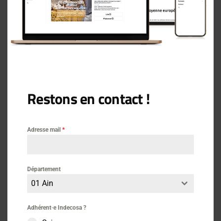
Santé
Journaux Indecosa
Pièces-jointes :
La-sentinelle-N°23_100secu-6-8-10-2025.pdf
Télécharger
Restons en contact !
Adresse mail
*
Lire aussi
Département
01 Ain
Dossier Santé
Adhérent·e Indecosa ?