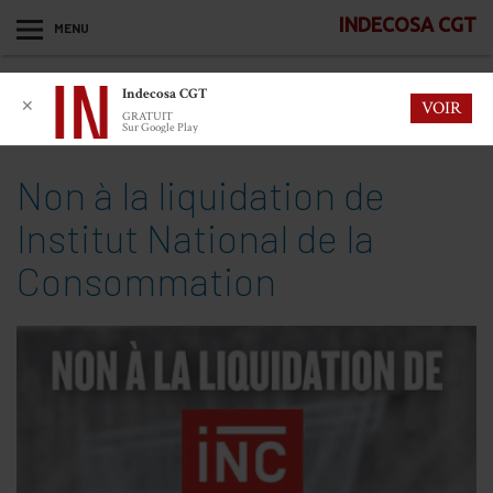
INDECOSA CGT
MENU
Indecosa CGT
✕
VOIR
GRATUIT
Sur Google Play
Non à la liquidation de
lnstitut National de la
Consommation