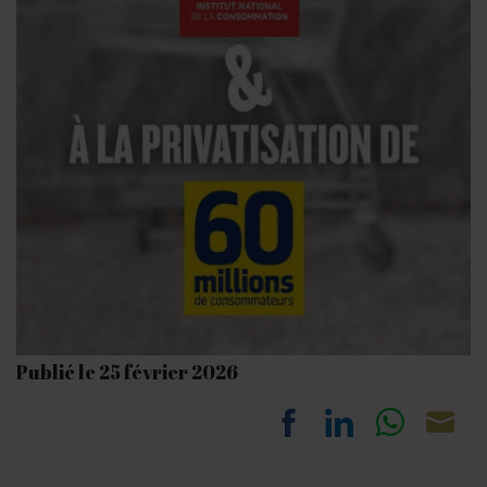
Publié le 25 février 2026
Share
Share
Share
Sh
ON A LA LIQUIDATION DE L’INSTITUT NATIONAL