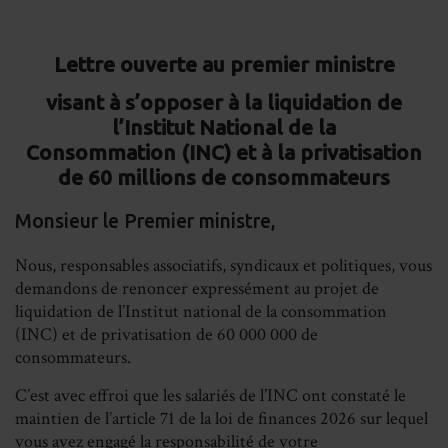
on
on
on
on
DE LA CONSOMMATION
Facebook
LinkedIn
Whats
Em
ONSOMMATEURS
Lettre ouverte au premier ministre
visant à s’opposer à la liquidation de
l’Institut National de la
Consommation (INC) et à la privatisation
de 60 millions de consommateurs
Monsieur le Premier ministre,
Nous, responsables associatifs, syndicaux et politiques, vous
demandons de renoncer expressément au projet de
liquidation de l’Institut national de la consommation
(INC) et de privatisation de 60 000 000 de
consommateurs.
C’est avec effroi que les salariés de l’INC ont constaté le
maintien de l’article 71 de la loi de finances 2026 sur lequel
vous avez engagé la responsabilité de votre