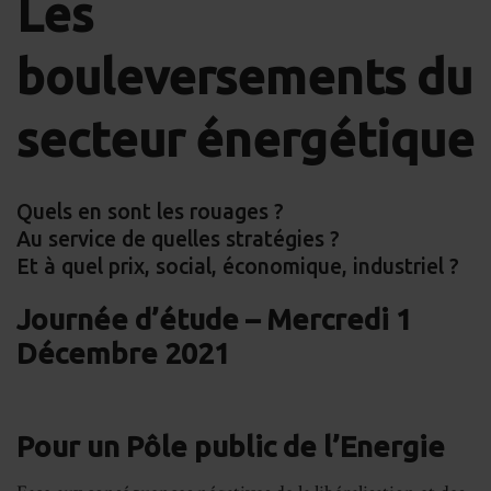
Les
on
on
on
on
Facebook
LinkedIn
Whats
Em
bouleversements du
secteur énergétique
Quels en sont les rouages ?
Au service de quelles stratégies ?
Et à quel prix, social, économique, industriel ?
Journée d’étude – Mercredi 1
Décembre 2021
Pour un Pôle public de l’Energie