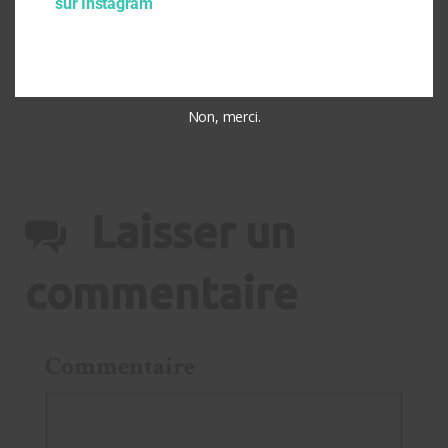
de politiques publiques du logement social
sur Instagram
Fiche pratique : Aide alimentaire – Comment s’en sortir !
voir plus...
Non, merci.
Laisser un
commentaire
Commentaire