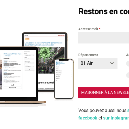
Restons en con
Adresse mail
*
Département
A
01 Ain
m
M'ABONNER À LA NEWSL
ail
Vous pouvez aussi nous
facebook
et
sur Instagr