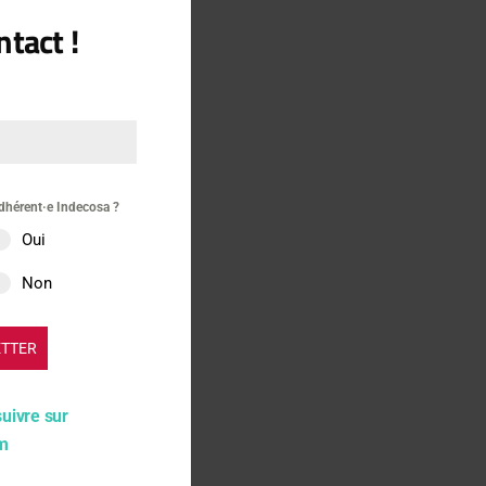
tact !
dhérent·e Indecosa ?
Oui
Non
ETTER
suivre sur
am