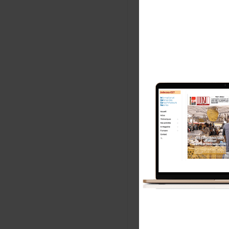
No
E-m