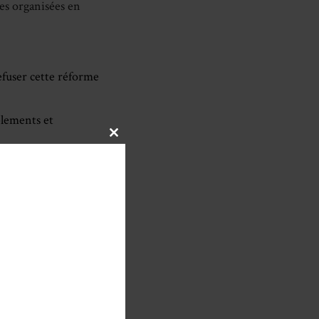
ves organisées en
efuser cette réforme
blements et
CLOSE
THIS
MODULE
re