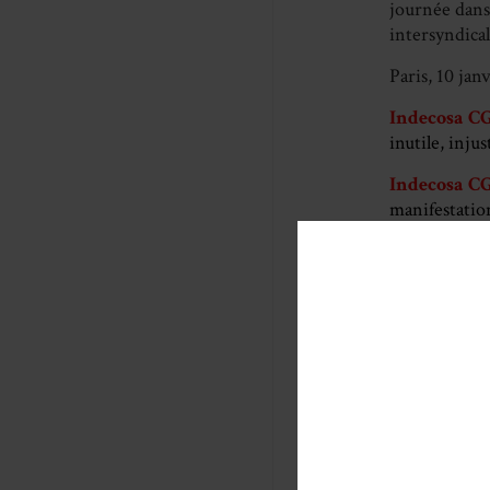
journée dans 
intersyndical
Paris, 10 jan
Indecosa C
inutile, inju
Indecosa C
manifestation
Signez la pé
Com