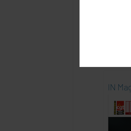
E
m
DERNIÈ
IN Mag