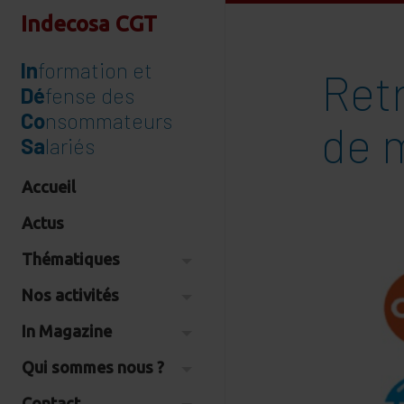
Indecosa CGT
In
formation et
Retr
Dé
fense des
Co
nsommateurs
de m
Sa
lariés
Accueil
Actus
Thématiques
Nos activités
In Magazine
Qui sommes nous ?
Contact