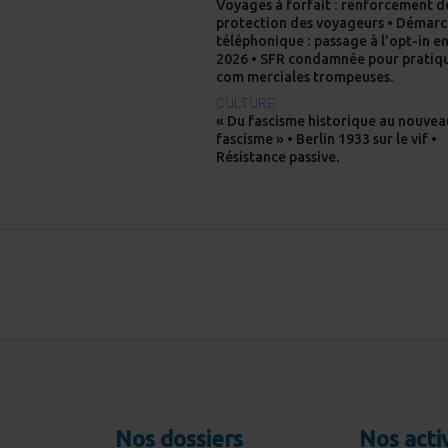
Voyages à forfait : renforcement d
protection des voyageurs • Démar
téléphonique : passage à l’opt-in e
2026 • SFR condamnée pour pratiq
com merciales trompeuses.
CULTURE
« Du fascisme historique au nouvea
fascisme » • Berlin 1933 sur le vif •
Résistance passive.
Nos dossiers
Nos acti