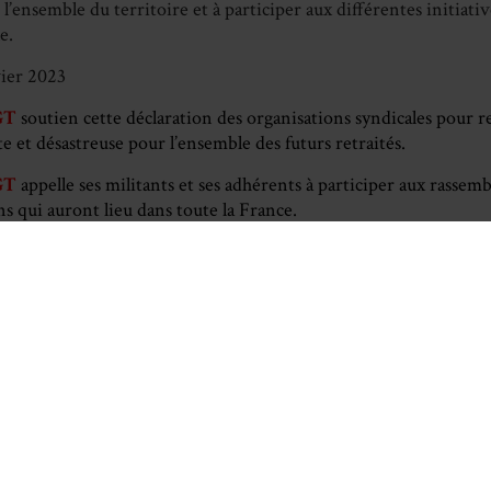
l’ensemble du territoire et à participer aux différentes initiati
e.
vier 2023
GT
soutien cette déclaration des organisations syndicales pour r
ste et désastreuse pour l’ensemble des futurs retraités.
GT
appelle ses militants et ses adhérents à participer aux rassem
s qui auront lieu dans toute la France.
tition
:
Retraites : non à cette réforme injuste et brutale !
Laisser un commentai
mentaire