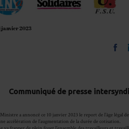
6 janvier 2023
Sha
on
Fa
Communiqué de presse intersyndi
inistre a annoncé ce 10 janvier 2023 le report de l’âge légal de 
ne accélération de l’augmentation de la durée de cotisation.
 va frapper de plein fouet l’ensemble des travailleurs et travaill