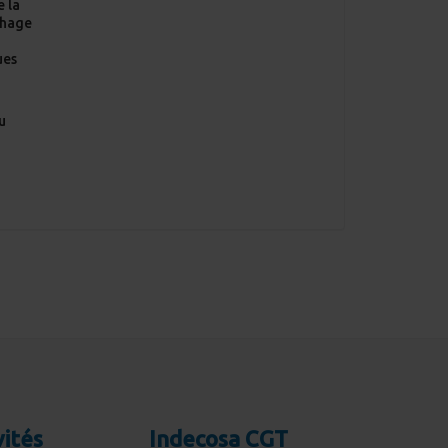
e la
chage
n
ues
u
vités
Indecosa CGT