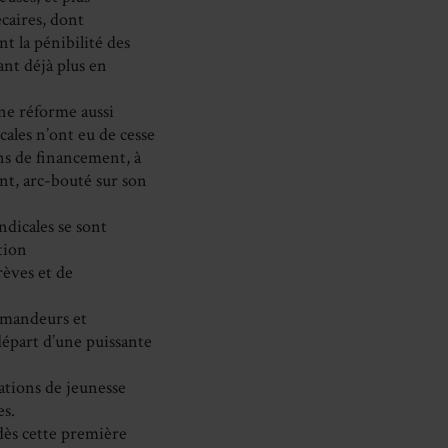
écaires, dont
nt la pénibilité des
ant déjà plus en
une réforme aussi
cales n’ont eu de cesse
ns de financement, à
nt, arc-bouté sur son
ndicales se sont
tion
rèves et de
demandeurs et
départ d’une puissante
sations de jeunesse
es.
 dès cette première