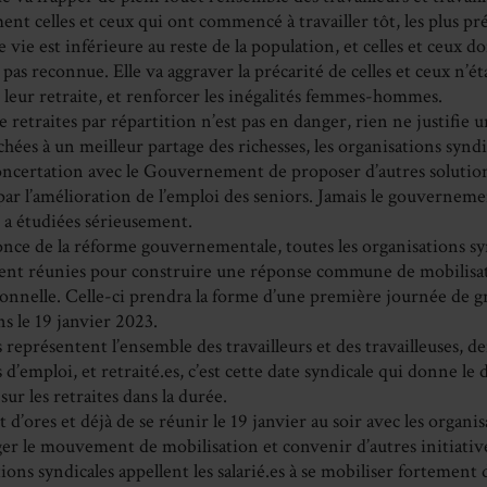
ent celles et ceux qui ont commencé à travailler tôt, les plus pr
e vie est inférieure au reste de la population, et celles et ceux do
 pas reconnue. Elle va aggraver la précarité de celles et ceux n’ét
 leur retraite, et renforcer les inégalités femmes-hommes.
 retraites par répartition n’est pas en danger, rien ne justifie 
chées à un meilleur partage des richesses, les organisations syndi
oncertation avec le Gouvernement de proposer d’autres solutio
r l’amélioration de l’emploi des seniors. Jamais le gouverneme
s a étudiées sérieusement.
once de la réforme gouvernementale, toutes les organisations sy
nt réunies pour construire une réponse commune de mobilisa
ionnelle. Celle-ci prendra la forme d’une première journée de g
s le 19 janvier 2023.
s représentent l’ensemble des travailleurs et des travailleuses, 
’emploi, et retraité.es, c’est cette date syndicale qui donne le 
sur les retraites dans la durée.
t d’ores et déjà de se réunir le 19 janvier au soir avec les organi
er le mouvement de mobilisation et convenir d’autres initiativ
ions syndicales appellent les salarié.es à se mobiliser fortement