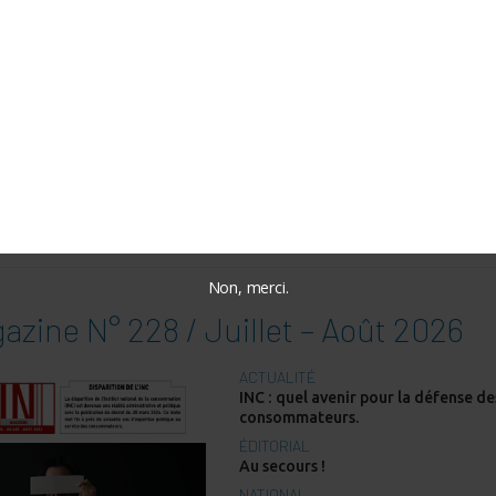
nregistrer mon nom, mon e-mail et mon site dans le navi
on prochain commentaire.
RE PARUTION :
Non, merci.
azine N° 228 / Juillet – Août 2026
ACTUALITÉ
INC : quel avenir pour la défense de
consommateurs.
ÉDITORIAL
Au secours !
NATIONAL