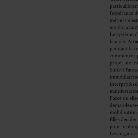
particulièrem
l’espérance d
métiers n’est
emploi avant
Le système de
brutale. Atta
pendant la c
commencer pa
projet, ne le
Suite à l’ann
immédiateme
interprofess
manifestation
Parce qu’elle
demandeuses d
mobilisation 
Elles déciden
pour prolong
Les organisat