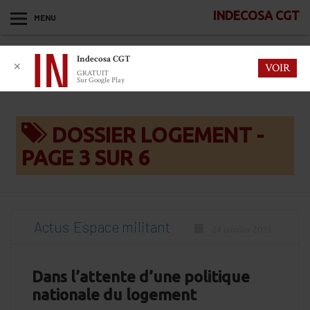
INDECOSA CGT
MENU
Indecosa CGT
✕
VOIR
GRATUIT
Sur Google Play
DOSSIER LOGEMENT -
PAGE 3 SUR 6
Actus
Espace militant
24 janvier 2025
Dans l’attente d’une politique
nationale du logement