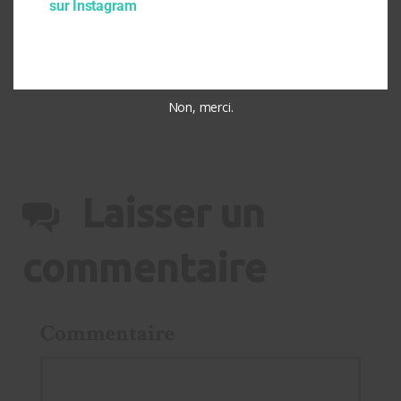
sur Instagram
Dossier déchets et gaspillage alimentaire
Quel bailleur social est Patrimoine SA Languedocienne
voir plus...
Non, merci.
Laisser un
commentaire
Commentaire