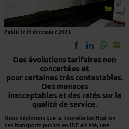
Publié le 19 décembre 2024
Share
Share
Share
Sh
Des évolutions tarifaires non
on
on
on
on
concertées et
Facebook
LinkedIn
Whats
Em
pour certaines très contestables.
Des menaces
inacceptables et des ratés sur la
qualité de service.
Nous déplorons que la nouvelle tarification
des transports publics en IDF ait été, une