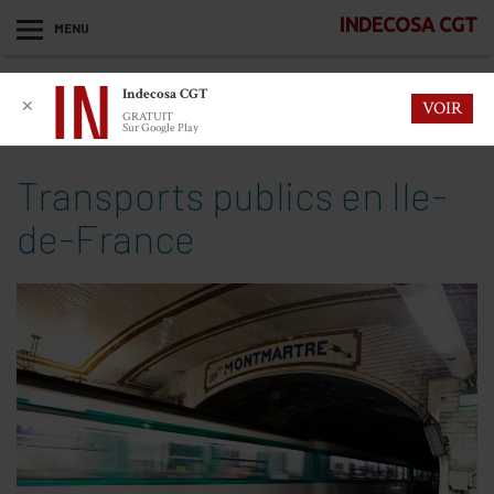
INDECOSA CGT
MENU
Indecosa CGT
✕
VOIR
GRATUIT
Sur Google Play
Transports publics en Ile-
de-France