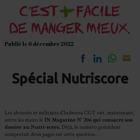
Publié le 6 décembre 2022
Share
Share
Share
Sh
Spécial Nutriscore
on
on
on
on
Facebook
LinkedIn
Whats
Em
Les abonnés et militants d’Indecosa CGT ont, maintenant,
entre les mains le
IN Magazine N° 206 qui consacre son
dossier au Nutri-score.
Déjà, le numéro précèdent
comportait deux pages sur cette question.