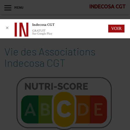
INDECOSA CGT
MENU
Indecosa CGT
✕
VOIR
GRATUIT
Sur Google Play
Vie des Associations
Indecosa CGT