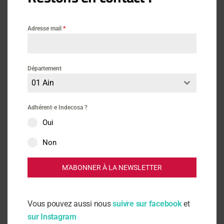
Adresse mail
*
Département
01 Ain
Adhérent·e Indecosa ?
Oui
Non
M'ABONNER À LA NEWSLETTER
Vie des associations
4 juillet 2021
Vous pouvez aussi nous
suivre sur facebook
et
AG Indecosa du Gard
sur Instagram