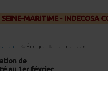
- SEINE-MARITIME - INDECOSA C
ciations
Énergie
Communiqués
tion de
ité au 1er février
 sont possibles pour payer le « juste
 de la transition énergétique de
annier Runacher, indiquait le 3
 Aujourd’hui, nous reprenons le
x de l’électricité et nous le reprenons
tions qui ont vocation à suivre […]