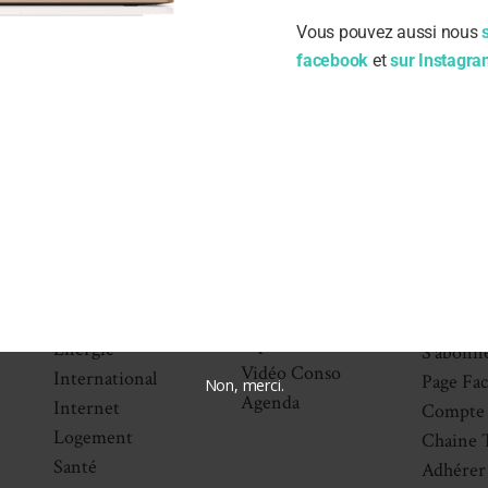
Vous pouvez aussi nous
facebook
et
sur Instagr
Nos
Nos
Indeco
dossiers
activités
À propos
Alimentation
Nos Initiatives
Le Conse
Banques-
Nos
Les Asso
Assurances
Communiqués
Départe
Consommation
Vie des
Partenair
associations
Environnement
Nous co
Espace militant
Énergie
S’abonne
Vidéo Conso
International
Page Fa
Non, merci.
Agenda
Internet
Compte 
Logement
Chaine 
Santé
Adhérer