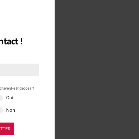
tact !
21 janvier 2022
dhérent·e Indecosa ?
Oui
Non
ETTER