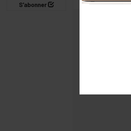
S'abonner
IN
MAGAZINE
Index des numéros
Archives (accès
libre)
Abonnement
(30€/an)