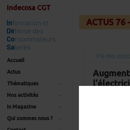
Indecosa CGT
ACTUS 76 
In
formation et
Dé
fense des
Co
nsommateurs
Sa
lariés
Vie des asso
Accueil
Augmenta
Actus
l’électric
Thématiques
D’autres solutions
Nos activités
prix » La ministre
In Magazine
l’époque, Agnès P
décembre 2023 : «
Qui sommes nous ?
contrôle sur le pri
avec des augmenta
Contact