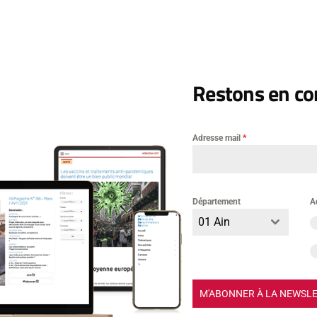
uction d’électricité, […]
+ lire la suite...
Restons en con
ciations
Adresse mail
*
la crise de l’énergie
Département
A
’Indecosa cgt 76
01 Ain
+ lire la suite...
M'ABONNER À LA NEWSL