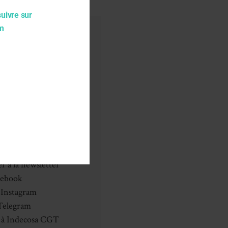
suivre sur
am
sa CGT
 d’Indecosa
il d’Administration
ciations
mentales
es et liens utiles
ntacter
r à la newsletter
cebook
Instagram
Telegram
 à Indecosa CGT