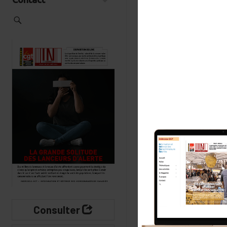
notre coût de prod
Vie des asso
Pourquoi 
?
Les brèves n°40 d
Consulter