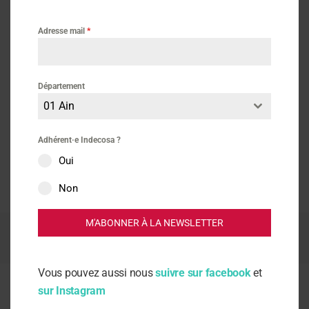
Adresse mail
*
Vie des associations
Consommation
Département
17 décembre 2022
01 Ain
Non à la fermeture du bureau de
Adhérent·e Indecosa ?
poste de St Geneviève d’Auxerre
Oui
Non
M'ABONNER À LA NEWSLETTER
Indecosa CGT | Direction de publication : Christian Khalifa
Contact
|
Signaler un abus
|
Mentions légales
|
Cookies
|
Données
personnelles
Vous pouvez aussi nous
suivre sur facebook
et
sur Instagram