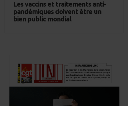
Les vaccins et traitements anti-
pandémiques doivent être un
bien public mondial