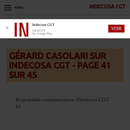
INDECOSA CGT
MENU
Indecosa CGT
✕
VOIR
GRATUIT
Sur Google Play
GÉRARD CASOLARI SUR
INDECOSA CGT - PAGE 41
SUR 45
Responsable communication d'Indecosa CGT
83