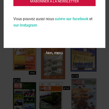
M'ABONNER À LA NEWSLETTER
Actus
12 mars 2021
Vous pouvez aussi nous
suivre sur facebook
et
Présentation d’Indecosa CGT
sur Instagram
Non, merci.