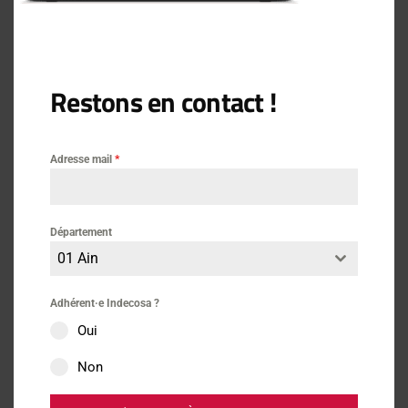
Actus
Consommation
Internet
15 mars 2021
Restons en contact !
RGPD, La transition numérique
s’est accélérée
Adresse mail
*
Département
Actus
14 mars 2021
01 Ain
Adhérent·e Indecosa ?
PROJET – CTRC ALPC / Indecosa
Oui
17 et autres
Non