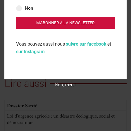
Non
Santé
M'ABONNER À LA NEWSLETTER
Articles
Vous pouvez aussi nous
suivre sur facebook
et
sur Instagram
Lire aussi
Non, merci.
Dossier Santé
Loi d’urgence agricole : un désastre écologique, social et
démocratique