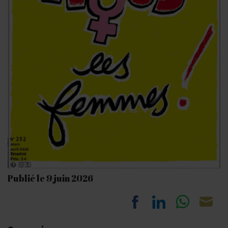
Publié le 9 juin 2026
Share
Share
Share
Sh