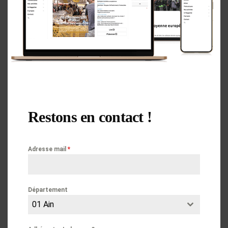
Consommation
Articles
Pièces-jointes :
VN252_CONSO_INDECOSA-1.pdf
Télécharger
Restons en contact !
Adresse mail
*
Département
Lire aussi
01 Ain