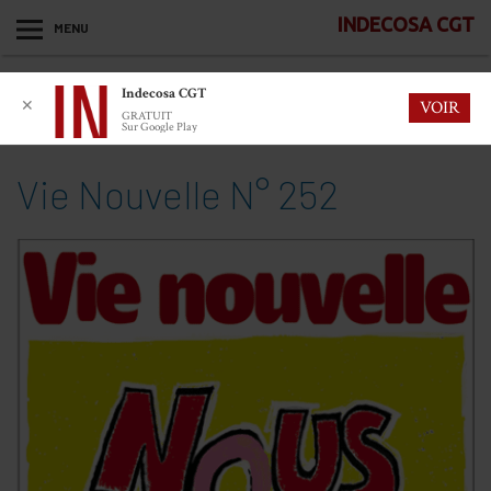
INDECOSA CGT
MENU
Indecosa CGT
✕
VOIR
GRATUIT
Sur Google Play
Vie Nouvelle N° 252