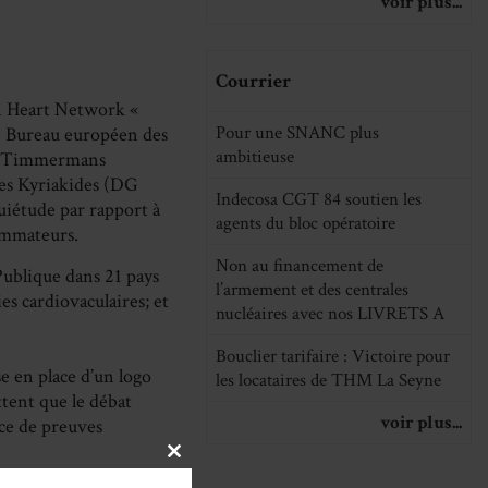
voir plus...
Courrier
an Heart Network «
Pour une SNANC plus
e Bureau européen des
ambitieuse
ns Timmermans
res Kyriakides (DG
Indecosa CGT 84 soutien les
uiétude par rapport à
agents du bloc opératoire
sommateurs.
Non au financement de
Publique dans 21 pays
l’armement et des centrales
es cardiovaculaires; et
nucléaires avec nos LIVRETS A
Bouclier tarifaire : Victoire pour
se en place d’un logo
les locataires de THM La Seyne
ttent que le débat
voir plus...
nce de preuves
CLOSE
THIS