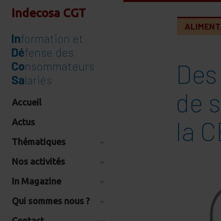
Indecosa CGT
ALIMENT
In
formation et
Dé
fense des
Des
Co
nsommateurs
Sa
lariés
de s
Accueil
la C
Actus
Thématiques
Nos activités
In Magazine
Qui sommes nous ?
Contact