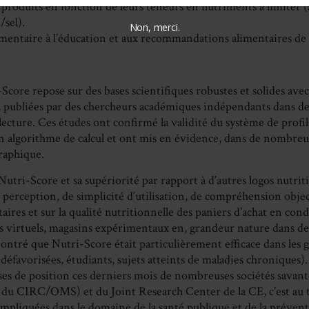
produits en fonction de leurs teneurs en nutriments à limiter (
/sel).
Non, merci.
émentaire à l’éducation et aux recommandations alimentaires de 
Score repose sur des bases scientifiques robustes et solides avec
s, publiées par des chercheurs académiques indépendants dans de
ecture. Ces études ont confirmé la validité du système de profi
 algorithme de calcul et ont mis en évidence, dans de nombreux 
raphique.
Nutri-Score et sa supériorité par rapport à d’autres logos nutri
perception, de simplicité d’utilisation, de compréhension object
aires et sur la qualité nutritionnelle des paniers d’achat en cond
 virtuels, magasins expérimentaux en, grandeur nature dans d
ontré que Nutri-Score était particulièrement efficace dans les 
défavorisées, étudiants, sujets atteints de maladies chroniques).
ses de position ces derniers mois de nombreuses sociétés savant
u CIRC/OMS) et du Joint Research Center de la CE, c’est au 
impliquées dans le domaine de la santé publique et de la préven