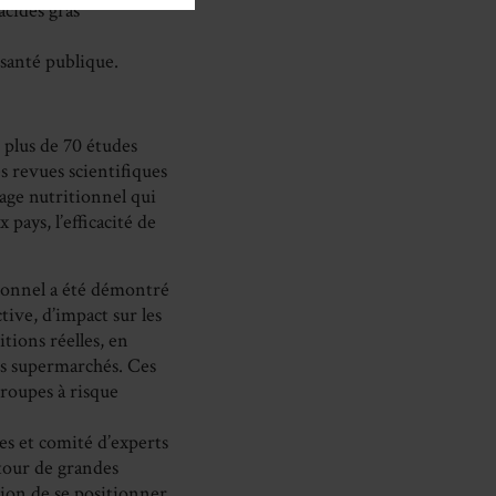
acides gras
santé publique.
 plus de 70 études
s revues scientifiques
lage nutritionnel qui
pays, l’efficacité de
tionnel a été démontré
ive, d’impact sur les
itions réelles, en
es supermarchés. Ces
groupes à risque
es et comité d’experts
tour de grandes
tion de se positionner