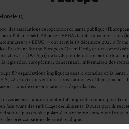
Monsieur,
re, des associations européennes de santé publique (l’Europe
opean Public Health Alliance « EPHA») et de consommateurs (l
onsommateurs « BEUC ») ont écrit le 19 décembre 2022 à Fra
ice-President for the European Green Deal), et aux commissai
jciechowski (DG Agri) de la CE pour leur faire part de leur inq
de la législation européennes concernant l’information des con
oupe 89 organisations impliquées dans le domaine de la Santé 
EHN
, 28 associations et fondations nationales dédiées aux maladi
 associations de consommateurs indépendantes.
tre, ces associations s’inquiètent d’un possible retard pour la mi
en face avant des emballages des aliments. D’autre part ils regre
el soit de plus en plus polarisé et soit moins fondé sur l’existe
 et des préoccupations de santé publique.