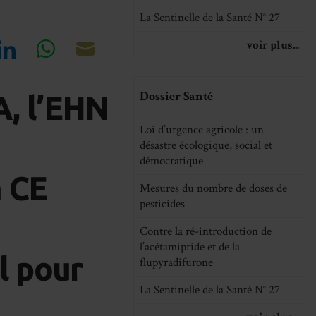
La Sentinelle de la Santé N° 27
voir plus...
re
Share
Share
Share
on
on
on
Dossier Santé
, l’EHN
cebook
LinkedIn
WhatsApp
Email
Loi d’urgence agricole : un
désastre écologique, social et
démocratique
a CE
Mesures du nombre de doses de
pesticides
Contre la ré-introduction de
l’acétamipride et de la
l pour
flupyradifurone
La Sentinelle de la Santé N° 27