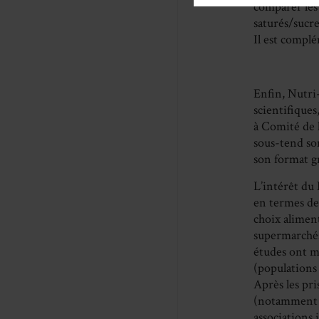
comparer les 
saturés/sucre
Il est compl
Enfin, Nutri-
scientifique
à Comité de l
sous-tend son
son format g
L’intérêt du 
en termes de 
choix aliment
supermarchés
études ont m
(populations 
Après les pri
(notamment d
associations 