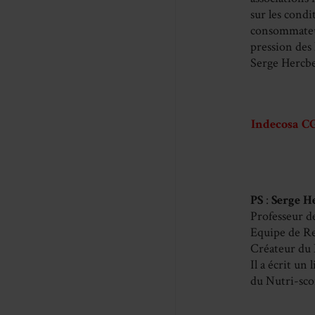
sur les condi
consommateur
pression des
Serge Hercb
Indecosa C
PS
:
Serge H
Professeur d
Equipe de R
Créateur du
Il a écrit un
du Nutri-scor