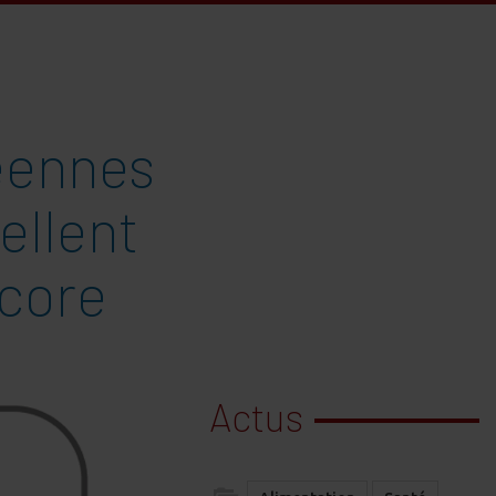
éennes
ellent
score
Actus