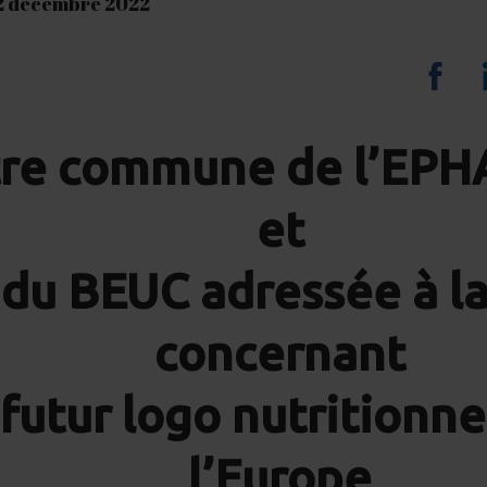
22 décembre 2022
Sha
on
tre commune de l’EPHA
Fa
et
du BEUC adressée à l
concernant
 futur logo nutritionne
l’Europe