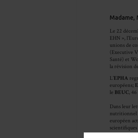
Madame, 
Le 22 décemb
EHN », l’Eur
unions de c
(Executive V
Santé) et Wo
la révision 
L’
EPHA
regr
européens;
le
BEUC
, 46
Dans leur let
nutritionnel 
européen actu
scientifiques