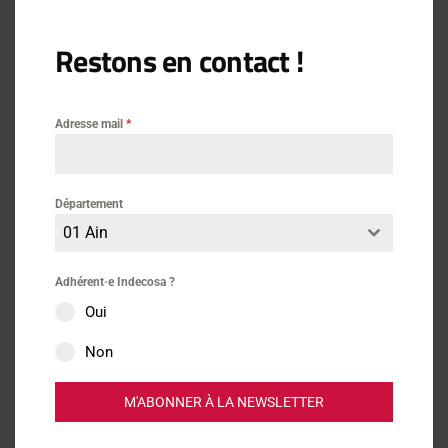
Restons en contact !
Actus
Adresse mail
*
Banques-Assurances
Département
01 Ain
Adhérent·e Indecosa ?
Lire aussi
Oui
Non
Dossier Banques-Assurances
M'ABONNER À LA NEWSLETTER
Appel à un débat démocratique sur l’utilisation du Livret A