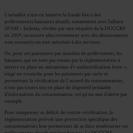
on
on
on
on
Facebook
LinkedIn
Whats
Em
L’actualité a mis en lumière la fraude liée à des
prélèvements bancaires abusifs, notamment avec l’affaire
SFAM – Indexia, révélée par une enquête de la DGCCRF
en 2019, ou encore plus récemment avec des abonnements
non consentis ou non autorisés à des services.
Or, pour ces paiements par mandats de prélèvement, les
banques, qui ne sont pas tenues par la règlementation à
mettre en place un mécanisme d’« authentification forte »,
exigé en revanche pour les paiements par carte et
permettant la vérification de l’ accord du consommateur,
n’ont pas toutes mis en place de dispositif préalable
d’information du consommateur, tel qu’un sms d’alerte par
exemple.
Pour compenser ce déficit de contre-vérification, la
règlementation prévoit une protection spécifique des
consommateurs leur permettant de se faire rembourser ces
prélèvements abusifs par leur banque. La DGCCRF