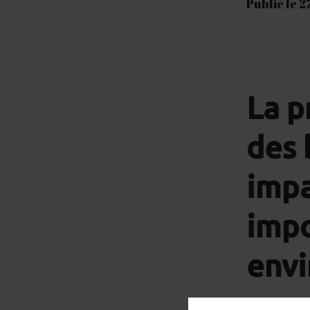
Publié le 2
La p
des 
imp
impo
env