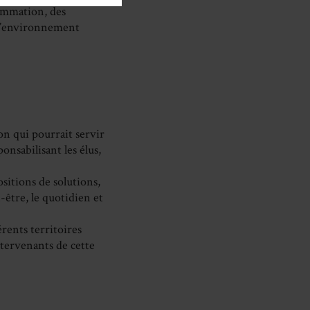
ommation, des
 l’environnement
ion qui pourrait servir
nsabilisant les élus,
ositions de solutions,
-être, le quotidien et
érents territoires
ntervenants de cette