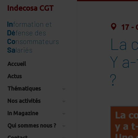
Indecosa CGT
In
formation et
17 - 
Dé
fense des
La 
Co
nsommateurs
Sa
lariés
Y a-
Accueil
?
Actus
Thématiques
Nos activités
In Magazine
Qui sommes nous ?
Contact