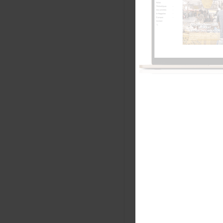
Analyser 
divers dom
et même in
Engager un
distribut
A cette occ
consommat
Des élus q
déclinent
Des organi
impactan
Des associ
alternati
Quel est le 
Des assoc
Aquitaine