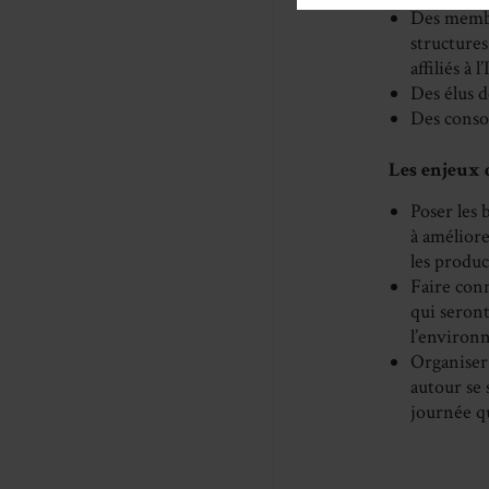
Des membr
structure
affiliés à
Des élus d
Des conso
Les enjeux 
Poser les 
à améliore
les produ
Faire conn
qui seront
l’environn
Organiser 
autour se 
journée q