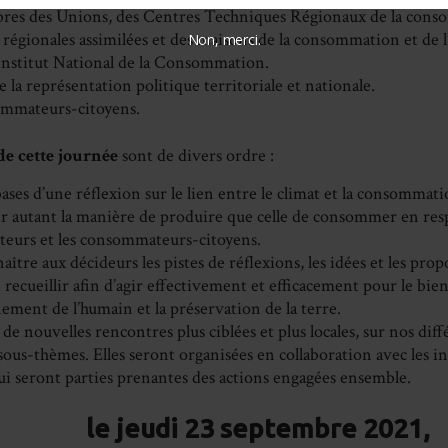
es des Unions, des Centres Techniques Régionaux de la cons
s régionales assimilées et des maisons de la consommation et de
Non, merci.
 l’Institut National de la Consommation.
e la représentation politique territoriale et nationale.
mmateurs-citoyens.
de cette journée
sont de divers ordre :
bases d’une réflexion sur le lien entre le climat et la consommat
r autant la manière de produire que celle de consommer en respo
cteurs et les consommateurs-citoyens.
aître aux décideurs les pistes de réflexions, les idées et les prop
 recueillir afin d’agir effectivement et efficacement pour le bien
ement de l’humain et la préservation de la terre.
de nouvelles rencontres plus ciblées et plus locales, sur nos diff
sous-thèmes. Elles seront organisées en collaboration avec les i
ui seront parties prenantes des actions engagées ensemble.
le jeudi 23 septembre 2021,