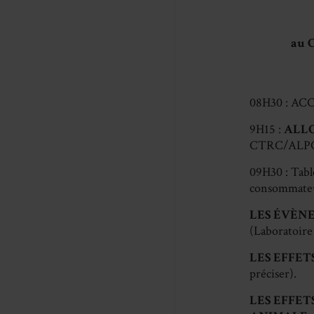
au 
08H30 : AC
9H15 :
ALL
CTRC/ALPC e
09H30 : Tabl
consommateu
LES ÉVÈN
(Laboratoire
LES EFFET
préciser).
LES EFFET