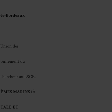
près-Bordeaux
’Union des
vironnement du
chercheur au LSCE,
TÈMES MARINS
(À
ÉTALE ET