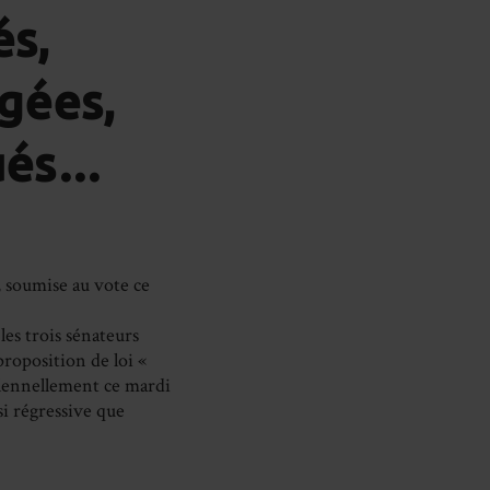
on
on
on
és,
cebook
LinkedIn
WhatsApp
Email
gées,
cués…
, soumise au vote ce
les trois sénateurs
roposition de loi «
olennellement ce mardi
si régressive que