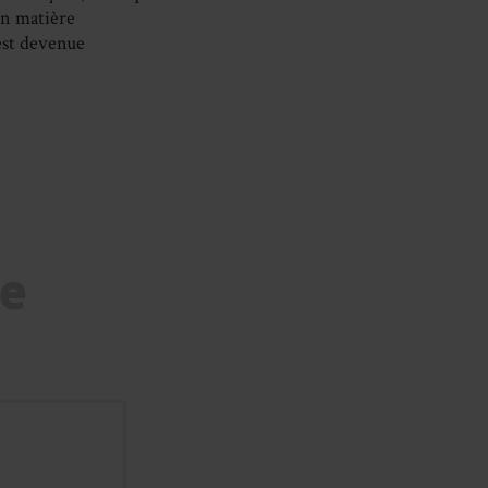
en matière
 est devenue
re