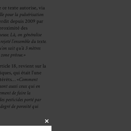
 ce texte autorise, via
elle pour la pulvérisation
terdit depuis 2009 par
 proximité des
euse. Là, on généralise
ejeté l’ensemble du texte.
u’on sait qu’à 3 mètres
a zone prévue.»
article 18, revient sur la
ques, qui était l’une
ntérêts… «
Comment
 sont aussi ceux qui en
ement de faire la
des pesticides porté par
degré de porosité qui
CLOSE
THIS