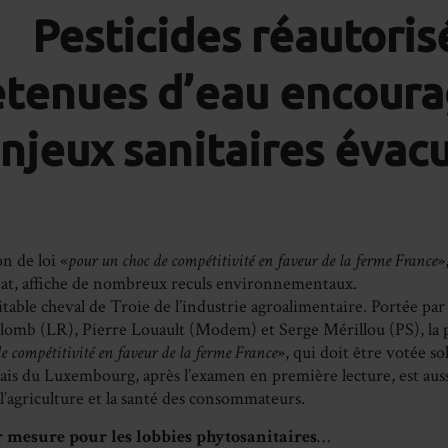
on
Pesticides réautoris
Fa
etenues d’eau encoura
njeux sanitaires éva
n de loi «
pour un choc de compétitivité en faveur de la ferme France
»
at, affiche de nombreux reculs environnementaux.
itable cheval de Troie de l’industrie agroalimentaire. Portée par 
omb (LR), Pierre Louault (Modem) et Serge Mérillou (PS), la p
e compétitivité en faveur de la ferme France
», qui doit être votée s
lais du Luxembourg, après l’examen en première lecture, est aus
l’agriculture et la santé des consommateurs.
r mesure pour les lobbies phytosanitaires
…