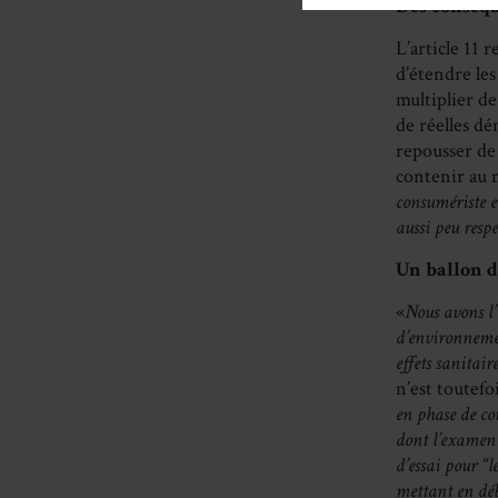
Des conséqu
L’article 11 
d’étendre les
multiplier d
de réelles dé
repousser de 
contenir au 
consumériste e
aussi peu resp
Un ballon d
«
Nous avons l’
d’environnement
effets sanitair
n’est toutefoi
en phase de con
dont l’examen 
d’essai pour “l
mettant en déba