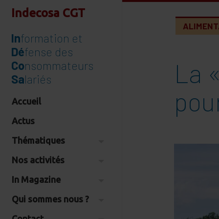
Indecosa CGT
ALIMENT
In
formation et
Dé
fense des
La 
Co
nsommateurs
Sa
lariés
pour
Accueil
Actus
Thématiques
Nos activités
In Magazine
Qui sommes nous ?
Contact