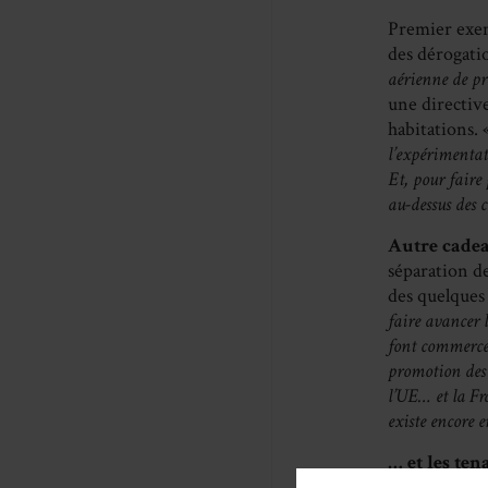
Premier exemp
des dérogatio
aérienne de p
une directive
habitations. 
l’expérimentat
Et, pour faire 
au-dessus des c
Autre cadea
séparation de
des quelques 
faire avancer 
font commerce 
promotion des p
l’UE… et la Fr
existe encore e
… et les ten