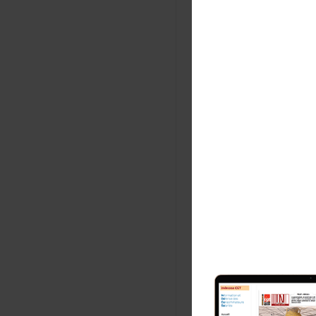
Concernant l’
donnant auto
Via son artic
réduisant not
un modèle d’a
quelques-uns,
Quand l’éco
Les sénateurs
permettant a
sécurité sani
bonnement remi
Labbé, rappel
(AMM) des pr
En outre, ce 
pesticides, «
u
«
Diluer les en
un prix à la s