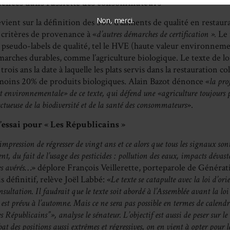
ences dans l’assiette des consommateurs
Non, merci.
revient sur la définition des 50% d’aliments de qualité en restaura
 critères de provenance à «
d’autres démarches de certification ».
Le 
e pseudo-labels de qualité, tel le HVE (haute valeur environnem
marches durables, comme l’agriculture biologique. Le texte de l
trois ans la date à laquelle les plats servis dans la restauration c
moins 20% de produits biologiques. Alain Bazot dénonce «
la pro
t environnementale» de ce texte, qui défend une «agriculture toujours p
ectueuse de la biodiversité et de la santé des consommateurs
».
’essai pour « Les Républicains »
impression de régresser de vingt ans et ce alors que tous les signaux so
, du fait de l’usage des pesticides : pollution des eaux, impacts dévasta
es avérés
…» déplore François Veillerette, porteparole de Générat
s définitif, relève Joël Labbé: «
Le texte se catapulte avec la loi d’ori
sultation. Il faudrait que le texte soit abordé à l’Assemblée avant la loi
est prévu à l’automne. Mais ce ne sera pas possible en termes de calendri
es Républicains”», analyse le sénateur. L’objectif est aussi de peser sur l
t des positions aussi extrêmes et régressives, on en vient à opter pour l