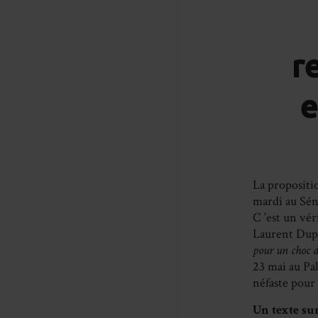
r
e
La propositio
mardi au Sén
C ’est un vér
Laurent Dupl
pour un choc d
23 mai au Pa
néfaste pour 
Un texte su