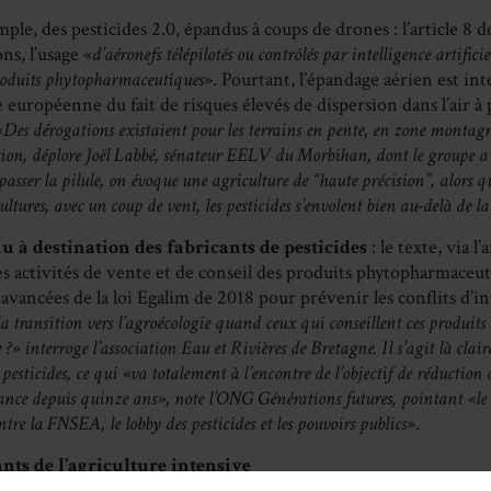
le, des pesticides 2.0, épandus à coups de drones : l’article 8 de
ns, l’usage «
d’aéronefs télépilotés ou contrôlés par intelligence artifici
roduits phytopharmaceutiques
». Pourtant, l’épandage aérien est in
 européenne du fait de risques élevés de dispersion dans l’air à
«
Des dérogations existaient pour les terrains en pente, en zone montagn
ion, déplore Joël Labbé, sénateur EELV du Morbihan, dont le groupe a r
passer la pilule, on évoque une agriculture de “haute précision”, alors q
ultures, avec un coup de vent, les pesticides s’envolent bien au-delà de l
u à destination des fabricants de pesticides
: le texte, via l’
s activités de vente et de conseil des produits phytopharmaceuti
avancées de la loi Egalim de 2018 pour prévenir les conflits d’i
la transition vers l’agroécologie quand ceux qui conseillent ces produits
?» interroge l’association Eau et Rivières de Bretagne. Il s’agit là clair
esticides, ce qui «va totalement à l’encontre de l’objectif de réduction 
ance depuis quinze ans», note l’ONG Générations futures, pointant «le 
ntre la FNSEA, le lobby des pesticides et les pouvoirs publics
».
ants de l’agriculture intensive