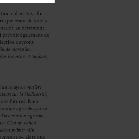
tion collective, afin
risque étant de voir se
entale), au détriment
oi prévoit également de
ollective devront
fonde régression
lus intensive et toujours
nt au rouge en matière
teurs sur la biodiversité,
ions futures. Rien
entation agricole, qui est
 d’orientation agricole,
er. C’est un ballon
e débat public: «En
e statu quo
», alors que