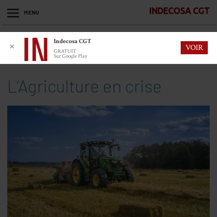
INDECOSA CGT
MENU
Indecosa CGT
✕
VOIR
GRATUIT
Sur Google Play
L’Agriculture en crise