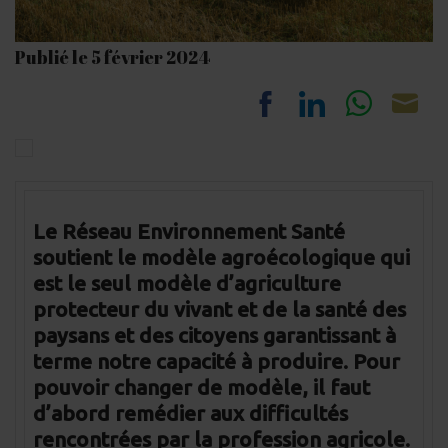
Publié le 5 février 2024
Share
Share
Share
Sh
on
on
on
on
Facebook
LinkedIn
Whats
Em
Le Réseau Environnement Santé
soutient le modèle agroécologique qui
est le seul modèle d’agriculture
protecteur du vivant et de la santé des
paysans et des citoyens garantissant à
terme notre capacité à produire. Pour
pouvoir changer de modèle, il faut
d’abord remédier aux difficultés
rencontrées par la profession agricole.