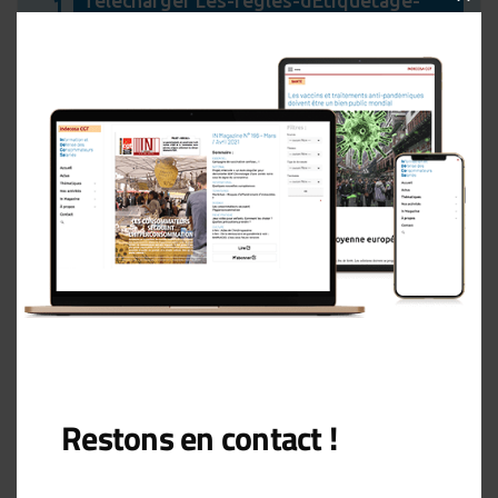
Télécharger Les-regles-dEtiquetage-
1
CLOS
des-denrees-alimentaires-Ge-dec-2022-
THIS
MOD
1.pdf
Espace militant
Alimentation
Pièces-jointes :
Les-regles-dEtiquetage-des-denrees-alimentaires-Ge-dec-2022-1.pdf
Télécharger
Restons en contact !