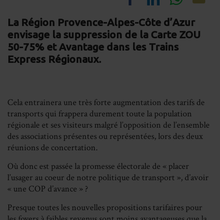
Share
Share
Share
Sh
La Région Provence-Alpes-Côte d’Azur
on
on
on
on
envisage la suppression de la Carte ZOU
Facebook
LinkedIn
Whats
Em
50-75% et Avantage dans les Trains
Express Régionaux.
Cela entrainera une très forte augmentation des tarifs de
transports qui frappera durement toute la population
régionale et ses visiteurs malgré l’opposition de l’ensemble
des associations présentes ou représentées, lors des deux
réunions de concertation.
Où donc est passée la promesse électorale de « placer
l’usager au coeur de notre politique de transport », d’avoir
« une COP d’avance » ?
Presque toutes les nouvelles propositions tarifaires pour
les foyers à faibles revenus sont moins avantageuses que la