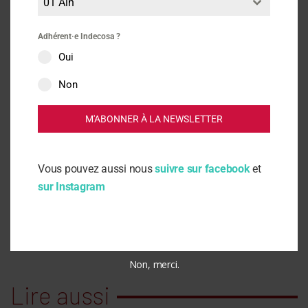
01 Ain
Adhérent·e Indecosa ?
Vie des associations
Oui
Non
Transports
M'ABONNER À LA NEWSLETTER
Communiqués
Vous pouvez aussi nous
suivre sur facebook
et
13 - Bouches-du-Rhône
83 - Var
sur Instagram
Non, merci.
Lire aussi