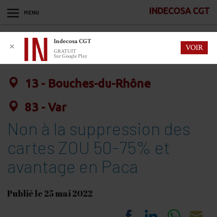
INDECOSA CGT
MENU
Indecosa CGT
✕
VOIR
GRATUIT
Sur Google Play
13 - Bouches-du-Rhône
83 - Var
Non à la suppression des
cartes ZOU 50-75% et
avantage en Paca
Publié le 25 mai 2022