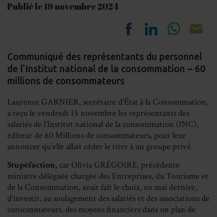
Publié le 19 novembre 2024
Share
Share
Share
Sh
Communiqué des représentants du personnel
on
on
on
on
de l’Institut national de la consommation – 60
Facebook
LinkedIn
Whats
Em
millions de consommateurs
Laurence GARNIER, secrétaire d’État à la Consommation,
a reçu le vendredi 15 novembre les représentants des
salariés de l’Institut national de la consommation (INC),
éditeur de 60 Millions de consommateurs, pour leur
annoncer qu’elle allait céder le titre à un groupe privé.
Stupéfaction,
car Olivia GRÉGOIRE, précédente
ministre déléguée chargée des Entreprises, du Tourisme et
de la Consommation, avait fait le choix, en mai dernier,
d’investir, au soulagement des salariés et des associations de
consommateurs, des moyens financiers dans un plan de