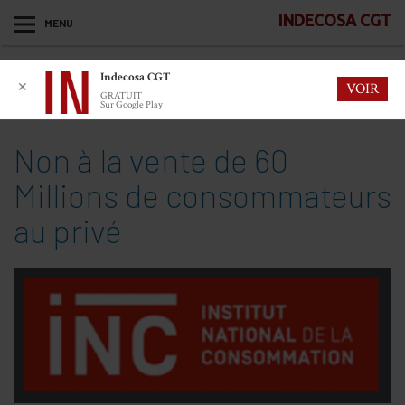
INDECOSA CGT
MENU
Indecosa CGT
✕
VOIR
GRATUIT
Sur Google Play
Non à la vente de 60
Millions de consommateurs
au privé