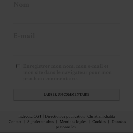
Nom
E-mail
Enregistrer mon nom, mon e-mail et
mon site dans le navigateur pour mon
prochain commentaire.
Indecosa CGT | Direction de publication : Christian Khalifa
Contact
|
Signaler un abus
|
Mentions légales
|
Cookies
|
Données
personnelles