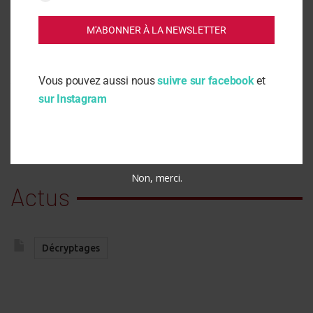
les réseaux sociaux.
Organiser des rassemblements
M'ABONNER À LA NEWSLETTER
La Sentinelle N°5 – Vendredi 30 avril 2021
Vous pouvez aussi nous
suivre sur facebook
et
sur Instagram
Non, merci.
Actus
Décryptages